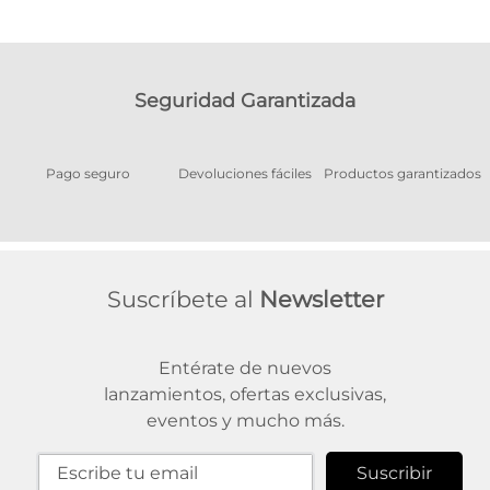
Seguridad Garantizada
Pago seguro
Devoluciones fáciles
Productos garantizados
A
Suscríbete al
Newsletter
Entérate de nuevos
lanzamientos, ofertas exclusivas,
eventos y mucho más.
Suscribir