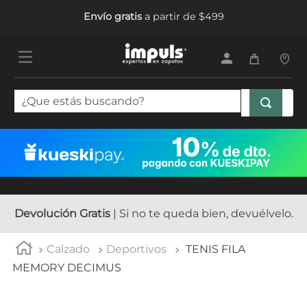
Envío gratis
a partir de $499
¿Que estás buscando?
TÉRMINOS MÁS BUSCADOS
1
.
tenis mujer
2
.
sandalias mujer
3
.
tenis hombre
Devolución Gratis
| Si no te queda bien, devuélvelo.
4
.
botas mujer
Calzado
Deportivos
TENIS FILA
5
.
tenis
MEMORY DECIMUS