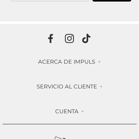
ACERCA DE IMPULS
+
Historia
SERVICIO AL CLIENTE
+
Misión & Visión
Términos & Condiciones
Contáctanos
CUENTA
+
Preguntas frecuentes
Compra Segura
Mi Cuenta
Política de Devolución