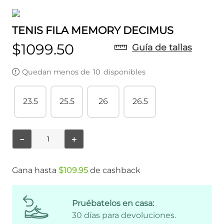
TENIS FILA MEMORY DECIMUS
$
1099
.
50
Guía de tallas
Quedan menos de
10
disponibles
23.5
25.5
26
26.5
－
＋
Gana hasta
$
109
.
95
de cashback
Pruébatelos en casa:
30 días para devoluciones.