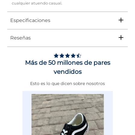
cualquier atuendo casual.
Especificaciones
Reseñas
Tipo
TENIS
Ocasión
Casual
Más de 50 millones de pares
Género
Mujer
vendidos
Altura Tacón
DE 0 A 4 cms
Esto es lo que dicen sobre nosotros
Color
BLANCO