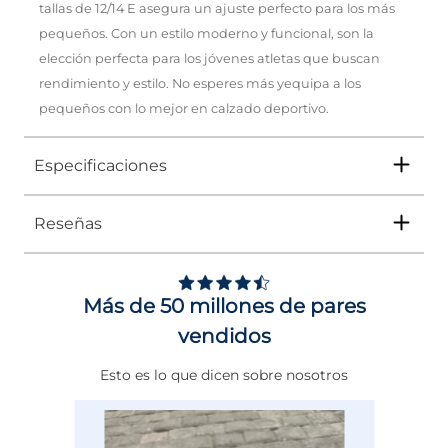
tallas de 12/14 E asegura un ajuste perfecto para los más
pequeños. Con un estilo moderno y funcional, son la
elección perfecta para los jóvenes atletas que buscan
rendimiento y estilo. No esperes más yequipa a los
pequeños con lo mejor en calzado deportivo.
Especificaciones
Reseñas
Tipo
TENIS
Ocasión
DEPORTIVO
Más de 50 millones de pares
Género
Niño
vendidos
Altura Tacón
DE 0 A 4 cms
Esto es lo que dicen sobre nosotros
Calce
NORMAL
Color
NEGRO