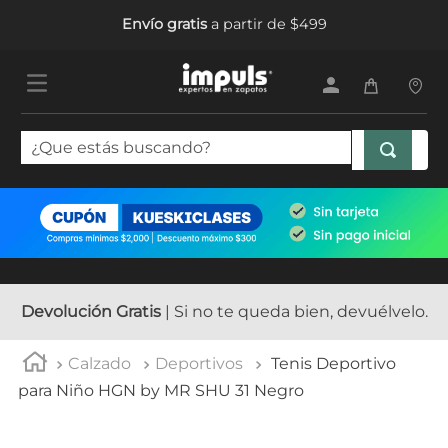
Envío gratis
a partir de $499
¿Que estás buscando?
TÉRMINOS MÁS BUSCADOS
1
.
tenis mujer
2
.
sandalias mujer
3
.
tenis hombre
Devolución Gratis
| Si no te queda bien, devuélvelo.
4
.
botas mujer
Calzado
Deportivos
Tenis Deportivo
5
.
tenis
para Niño HGN by MR SHU 31 Negro