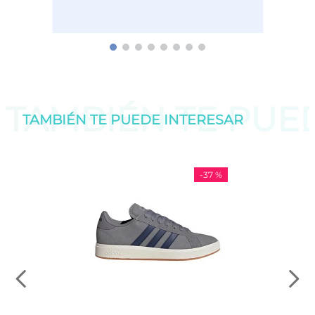
TAMBIÉN TE PU
TAMBIÉN TE PUEDE
INTERESAR
-
37 %