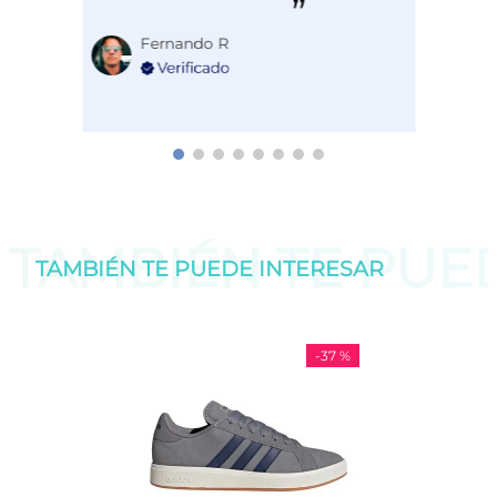
Fernando R
TAMBIÉN TE PU
TAMBIÉN TE PUEDE
INTERESAR
-
37 %