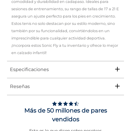
comodidad y durabilidad en cadapaso. Ideales para
sesiones de entrenamiento, su rango de tallas de 17 a 21 E
asegura un ajuste perfecto para los pies en crecimiento.
Estos tenis no solo destacan por su estilo moderno, sino
también por su funcionalidad, convirtiéndolos en un
imprescindible para cualquier actividad deportiva.
¡Incorpora estos Sonic Fly a tu inventario y ofrece lo mejor
en calzado infantil!
Especificaciones
Reseñas
Tipo
TENIS
5
Ocasión
DEPORTIVO
/
5
Opinión verificada
Más de 50 millones de pares
Género
Niño
Cliente satisfecho
vendidos
Altura Tacón
DE 0 A 4 cms
Opinión del
8/8/2026
, tras 
experiencia del
28/7/2026
p
Basado en
1
opiniones
Esto es lo que dicen sobre nosotros