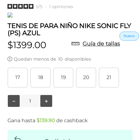
5
/
5
-
1
opiniones
TENIS DE PARA NIÑO NIKE SONIC FLY
(PS) AZUL
$
1399
.
00
Guía de tallas
Quedan menos de
10
disponibles
17
18
19
20
21
－
＋
Gana hasta
$
139
.
90
de cashback