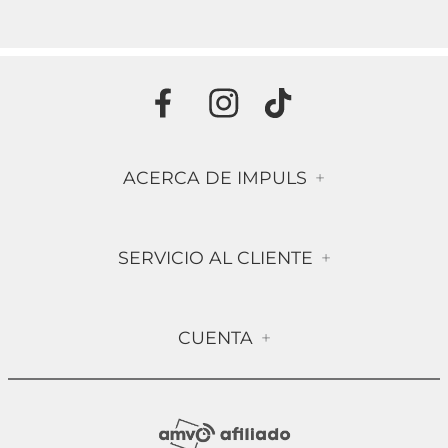
ACERCA DE IMPULS
+
Historia
SERVICIO AL CLIENTE
+
Misión & Visión
Términos & Condiciones
Contáctanos
CUENTA
+
Preguntas frecuentes
Compra Segura
Mi Cuenta
Política de Devolución
Sucursales