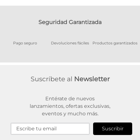
Seguridad Garantizada
Pago seguro
Devoluciones fáciles
Productos garantizados
A
Suscríbete al
Newsletter
Entérate de nuevos
lanzamientos, ofertas exclusivas,
eventos y mucho más.
Suscribir