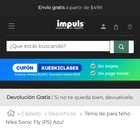
Envío gratis
a partir de $499
¿Que estás buscando?
TÉRMINOS MÁS BUSCADOS
1
.
tenis mujer
2
.
sandalias mujer
3
.
tenis hombre
Devolución Gratis
| Si no te queda bien, devuélvelo.
4
.
botas mujer
Calzado
Deportivos
Tenis de para Niño
5
.
tenis
Nike Sonic Fly (PS) Azul