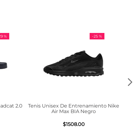
-
25 %
-
36 %
is Unisex De Entrenamiento Nike
Tenis Adidas VL
Air Max BIA Negro
$
984
.
0
$
1508
.
00