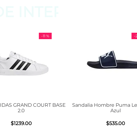
DE
INTERESAR
-
11 %
-
29 %
OURT BASE
Sandalia Hombre Puma Leadcat 2.0
Ten
Azul
$
535
.
00