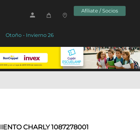
Afíliate / Socios
Otoño - Invierno 26
IENTO CHARLY 1087278001