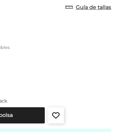
Guía de tallas
ibles
ack
bolsa