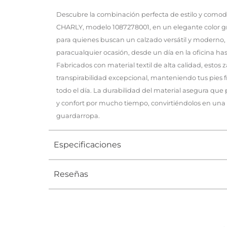
Descubre la combinación perfecta de estilo y comod
CHARLY, modelo 1087278001, en un elegante color gr
para quienes buscan un calzado versátil y moderno, 
paracualquier ocasión, desde un día en la oficina has
Fabricados con material textil de alta calidad, estos
transpirabilidad excepcional, manteniendo tus pies
todo el día. La durabilidad del material asegura que 
y confort por mucho tiempo, convirtiéndolos en una i
guardarropa.
Especificaciones
Reseñas
Tipo
TENIS
Ocasión
DEPORTI
Género
Hombre