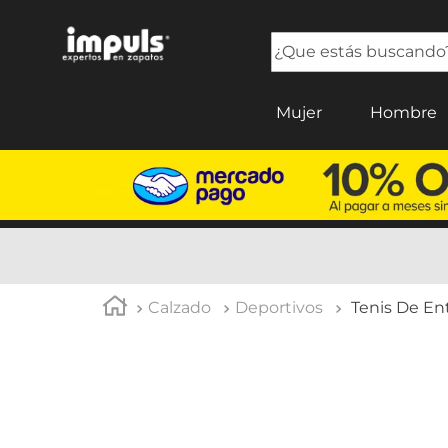
¿Que estás buscando?
TÉRMINOS MÁS BUSCADOS
Mujer
Hombre
1
.
tenis mujer
2
.
sandalias mujer
3
.
tenis hombre
4
.
botas mujer
5
.
tenis
Calzado
Deportivos
Tenis De En