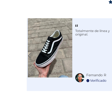
Altura Tacón
DE 0 A 4 c
Calce
NORMAL
Color
GRIS
Totalmente de línea y
Disciplina
ENTRENA
original.
Fernando R