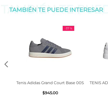
TAMBIÉN TE PUE
TAMBIÉN TE PUEDE
INTERESAR
-
37 %
Adidas Grand Court Base 00S
TENIS ADIDAS GRAND C
2.0
$
945
.
00
$
1239
.
00