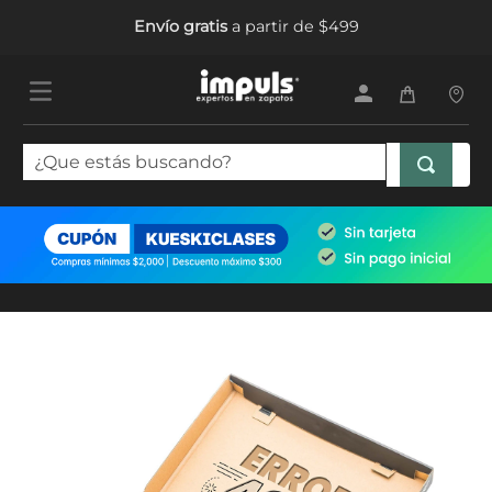
Envío gratis
a partir de $499
¿Que estás buscando?
TÉRMINOS MÁS BUSCADOS
1
.
tenis mujer
2
.
sandalias mujer
3
.
tenis hombre
4
.
botas mujer
5
.
tenis niña