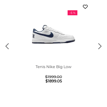
-
5 %
n Mid
Tenis Nike Big Low
$
1999
.
00
$
1899
.
05