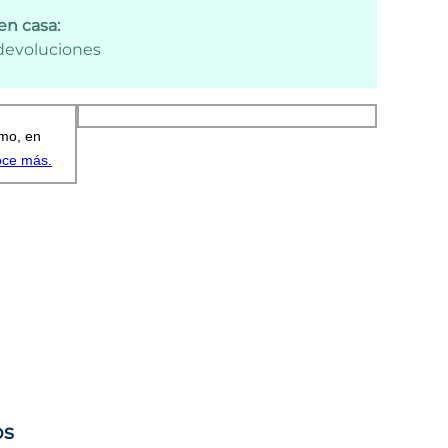
en casa:
 devoluciones
os