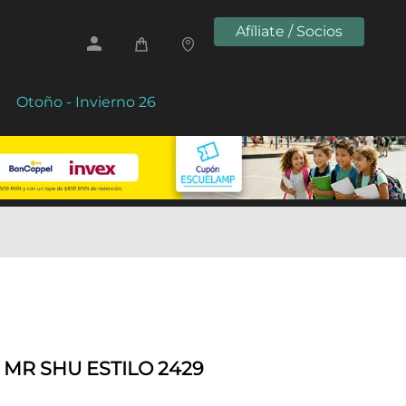
Afíliate / Socios
Otoño - Invierno 26
 MR SHU ESTILO 2429