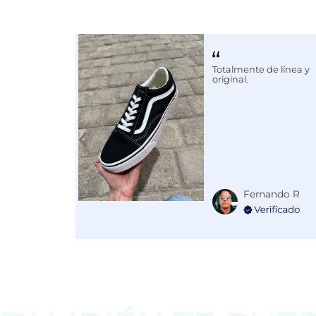
Calce
NORMAL
Color
NEGRO
Totalmente de línea y
EAN
205000340
original.
Fernando R