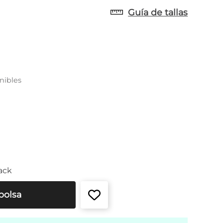
Guía de tallas
nibles
ack
bolsa