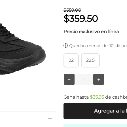
$
559
.
00
$
359
.
50
Precio exclusivo en línea
Quedan menos de
10
dispo
22
22.5
－
＋
Gana hasta
$
35
.
95
de cashb
Agregar a la 