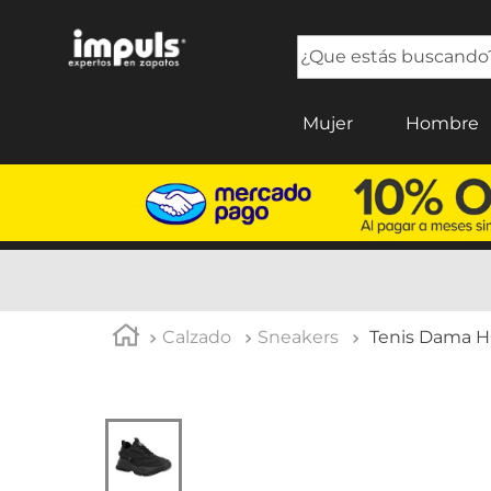
¿Que estás buscando?
TÉRMINOS MÁS BUSCADOS
Mujer
Hombre
1
.
sandalias mujer
2
.
tenis mujer
3
.
tenis hombre
4
.
botas mujer
5
.
tenis
Calzado
Sneakers
Tenis Dama H