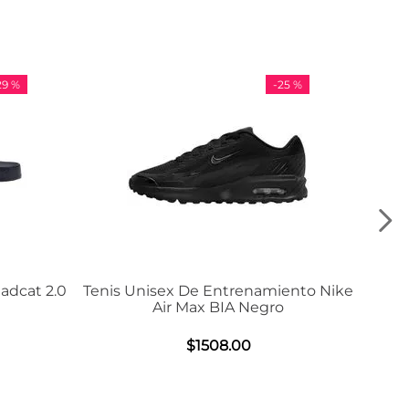
-
25 %
-
36 %
Tenis Unisex De Entrenamiento Nike
Tenis Adidas
Air Max BIA Negro
$
9
$
1508
.
00