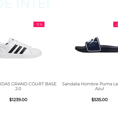
DE
INTERESAR
-
11 %
-
29 %
D COURT BASE
Sandalia Hombre Puma Leadcat 2.0
Azul
0
$
535
.
00