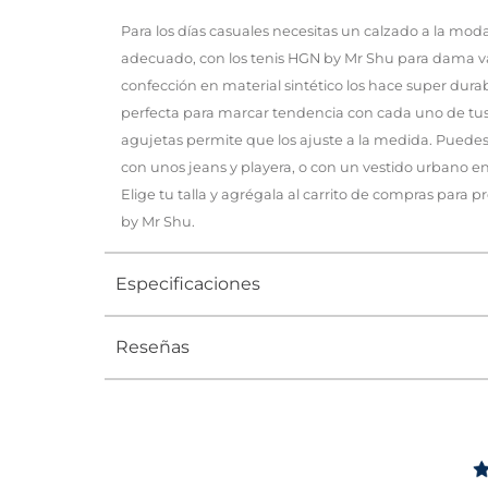
Para los días casuales necesitas un calzado a la mod
adecuado, con los tenis HGN by Mr Shu para dama va
confección en material sintético los hace super durab
perfecta para marcar tendencia con cada uno de tus 
agujetas permite que los ajuste a la medida. Puedes
con unos jeans y playera, o con un vestido urbano en
Elige tu talla y agrégala al carrito de compras para 
by Mr Shu.
Especificaciones
Reseñas
Tipo
TENIS
Ocasión
Casual
Género
Mujer
Altura Tacón
DE 0 A 4 c