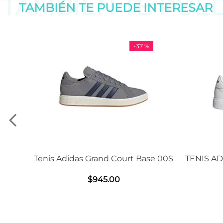
TAMBIÉN TE PUE
TAMBIÉN TE PUEDE
INTERESAR
-
37 %
is Adidas Grand Court Base 00S
TENIS ADIDAS GRAN
2.0
$
945
.
00
$
1239
.
0