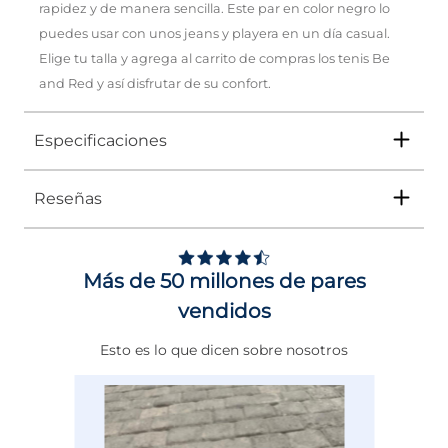
rapidez y de manera sencilla. Este par en color negro lo
puedes usar con unos jeans y playera en un día casual.
Elige tu talla y agrega al carrito de compras los tenis Be
and Red y así disfrutar de su confort.
Especificaciones
Reseñas
Tipo
TENIS
Ocasión
Casual
Más de 50 millones de pares
Género
Mujer
vendidos
Altura Tacón
DE 0 A 4 cms
Esto es lo que dicen sobre nosotros
Calce
NORMAL
Color
NEGRO
EAN
205000347651