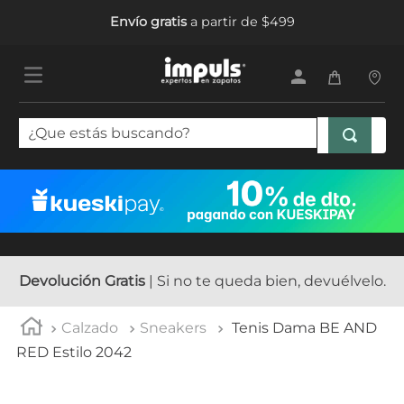
Envío gratis
a partir de $499
¿Que estás buscando?
TÉRMINOS MÁS BUSCADOS
1
.
sandalias mujer
2
.
tenis mujer
3
.
tenis hombre
Devolución Gratis
| Si no te queda bien, devuélvelo.
4
.
botas mujer
Calzado
Sneakers
Tenis Dama BE AND
5
.
tenis
RED Estilo 2042