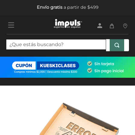
Envío gratis
a partir de $499
¿Que estás buscando?
TÉRMINOS MÁS BUSCADOS
1
.
tenis mujer
2
.
sandalias mujer
3
.
tenis hombre
4
.
botas mujer
5
.
tenis