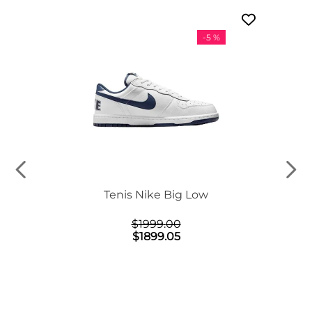
-
5 %
n Mid
Tenis Nike Big Low
$
1999
.
00
$
1899
.
05