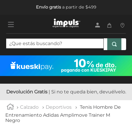
Envío gratis
a partir de $499
¿Que estás buscando?
TÉRMINOS MÁS BUSCADOS
1
.
tenis mujer
2
.
sandalias mujer
3
.
tenis hombre
Devolución Gratis
| Si no te queda bien, devuélvelo.
4
.
botas mujer
Calzado
Deportivos
Tenis Hombre De
5
.
tenis niña
Entrenamiento Adidas Amplimove Trainer M
Negro