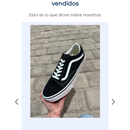
pieza no solo está pensada para el
vendidos
rendimiento en la cancha o el gimnasio, sino
Color
NEGRO
que también se adapta perfectamente a tu
Esto es lo que dicen sobre nosotros
estilo de vida diario.
Disciplina
ENTRENAMIENTO