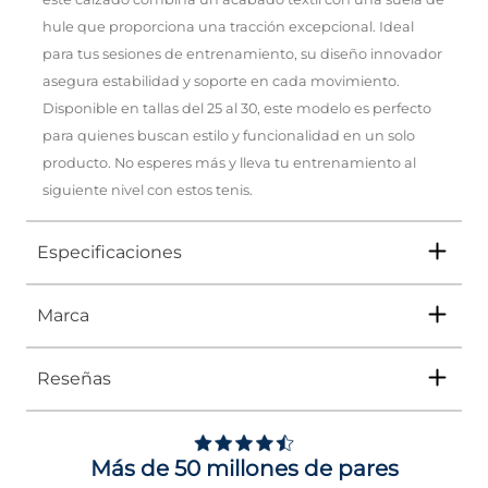
hule que proporciona una tracción excepcional. Ideal
para tus sesiones de entrenamiento, su diseño innovador
asegura estabilidad y soporte en cada movimiento.
Disponible en tallas del 25 al 30, este modelo es perfecto
para quienes buscan estilo y funcionalidad en un solo
producto. No esperes más y lleva tu entrenamiento al
siguiente nivel con estos tenis.
Especificaciones
Marca
Tipo
TENIS
Ocasión
DEPORTIVO
Reseñas
Género
Hombre
Adidas
ha sido líder durante décadas en el
ámbito de la moda y el deporte. Por eso,
Impus te trae una colección que rinde
Altura Tacón
DE 0 A 4 cms
homenaje a su legado. Con una fusión de
Más de 50 millones de pares
clásicos reinventados y nuevos diseños, cada
Calce
NORMAL