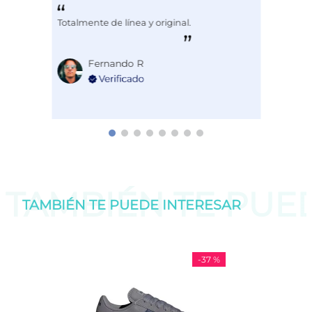
Totalmente de línea y original.
Fernando R
TAMBIÉN TE PU
TAMBIÉN TE PUEDE
INTERESAR
-
37 %