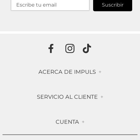
Suscribir
ACERCA DE IMPULS
+
Historia
SERVICIO AL CLIENTE
+
Misión & Visión
Términos & Condiciones
Contáctanos
CUENTA
+
Preguntas frecuentes
Compra Segura