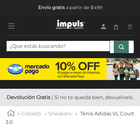
Envío gratis
a partir de $499
¿Que estás buscando?
TÉRMINOS MÁS BUSCADOS
1
.
sandalias mujer
2
.
tenis mujer
3
.
tenis hombre
Devolución Gratis
| Si no te queda bien, devuélvelo.
4
.
botas mujer
Calzado
Sneakers
Tenis Adidas VL Court
5
.
tenis
3.0