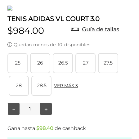
TENIS ADIDAS VL COURT 3.0
$
984
.
00
Guía de tallas
Quedan menos de
10
disponibles
25
26
26.5
27
27.5
28
28.5
VER MÁS 3
－
＋
Gana hasta
$
98
.
40
de cashback