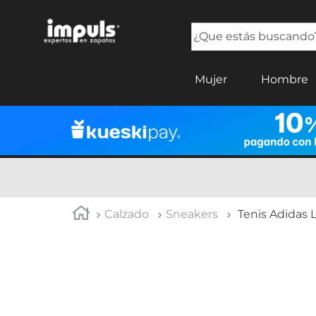
¿Que estás buscando?
TÉRMINOS MÁS BUSCADOS
Mujer
Hombre
1
.
tenis mujer
2
.
sandalias mujer
3
.
tenis hombre
4
.
botas mujer
5
.
tenis
Calzado
Sneakers
Tenis Adidas 