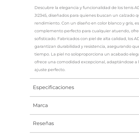
Descubre la elegancia y funcionalidad de los tenis 
JI2345, diseñados para quienes buscan un calzado q
rendimiento. Con un diseño en color blanco y gris, est
complemento perfecto para cualquier atuendo, ofr
sofisticado. Fabricados con piel de alta calidad, lo
garantizan durabilidad y resistencia, asegurando que
tiempo. La piel no soloproporciona un acabado eleg
ofrece una comodidad excepcional, adaptándose a l
ajuste perfecto.
Especificaciones
Marca
Tipo
TENIS
Ocasión
Urbano
Reseñas
Género
Mujer