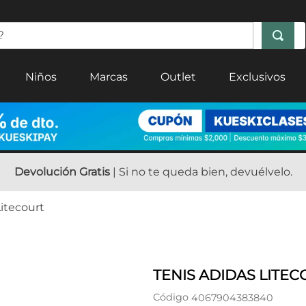
Niños
Marcas
Outlet
Exclusivos
Devolución Gratis
| Si no te queda bien, devuélvelo.
Litecourt
TENIS ADIDAS LITE
Código
4067904383840