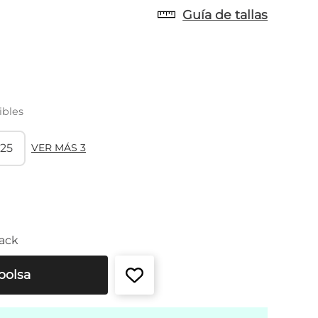
Guía de tallas
ibles
25
VER MÁS 3
ack
bolsa