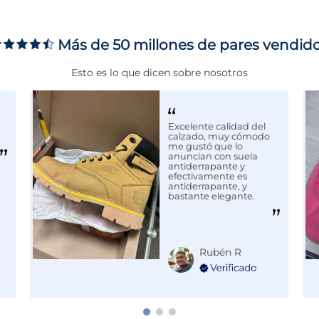
ms
Más de 50 millones de pares vendid
Esto es lo que dicen sobre nosotros
adas en el ámbito de la
us te trae una colección que
 una fusión de clásicos
Excelente calidad del
calzado, muy cómodo
cada pieza no solo está
me gustó que lo
la cancha o el gimnasio,
anuncian con suela
ectamente a tu estilo de
antiderrapante y
efectivamente es
antiderrapante, y
bastante elegante.
Rubén R