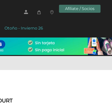
Afíliate / Socios
Otoño - Invierno 26
COURT