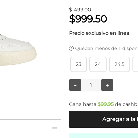
$
1499
.
00
$
999
.
50
Precio exclusivo en línea
Quedan menos de
1
dispon
23
24
24.5
－
＋
Gana hasta
$
99
.
95
de cashb
Agregar a la 