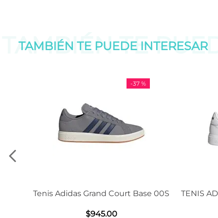
TAMBIÉN TE PUE
TAMBIÉN TE PUEDE
INTERESAR
-
37 %
-
11 %
 Grand Court Base 00S
TENIS ADIDAS GRAND COURT 
2.0
$
945
.
00