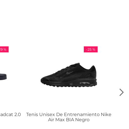
-
25 %
-
36 %
sex De Entrenamiento Nike
Tenis Adidas VL Court 
ir Max BIA Negro
$
984
.
00