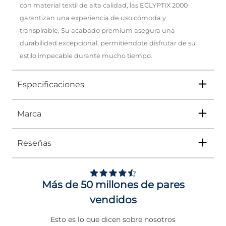
con material textil de alta calidad, las ECLYPTIX 2000
garantizan una experiencia de uso cómoda y
transpirable. Su acabado premium asegura una
durabilidad excepcional, permitiéndote disfrutar de su
estilo impecable durante mucho tiempo.
Especificaciones
Marca
Tipo
TENIS
Ocasión
Urbano
Reseñas
Género
Mujer
Adidas
ha sido líder durante décadas en el
ámbito de la moda y el deporte. Por eso,
Impus te trae una colección que rinde
Altura Tacón
DE 0 A 4 cms
homenaje a su legado. Con una fusión de
Más de 50 millones de pares
clásicos reinventados y nuevos diseños, cada
Calce
NORMAL
pieza no solo está pensada para el
vendidos
rendimiento en la cancha o el gimnasio, sino
Color
BLANCO
que también se adapta perfectamente a tu
Esto es lo que dicen sobre nosotros
estilo de vida diario.