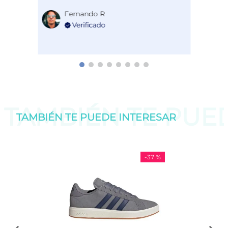
Fernando R
TAMBIÉN TE PU
TAMBIÉN TE PUEDE
INTERESAR
-
37 %