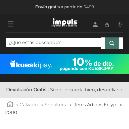
Envío gratis
a partir de $499
¿Que estás buscando?
TÉRMINOS MÁS BUSCADOS
1
.
sandalias mujer
2
.
tenis mujer
3
.
tenis hombre
Devolución Gratis
| Si no te queda bien, devuélvelo.
4
.
botas mujer
Calzado
Sneakers
Tenis Adidas Eclyptix
5
.
tenis
2000