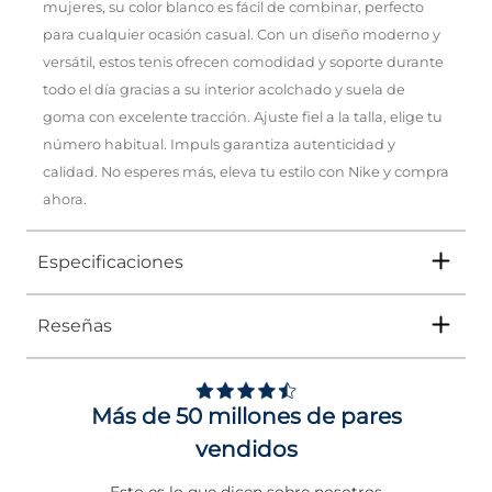
mujeres, su color blanco es fácil de combinar, perfecto
para cualquier ocasión casual. Con un diseño moderno y
versátil, estos tenis ofrecen comodidad y soporte durante
todo el día gracias a su interior acolchado y suela de
goma con excelente tracción. Ajuste fiel a la talla, elige tu
número habitual. Impuls garantiza autenticidad y
calidad. No esperes más, eleva tu estilo con Nike y compra
ahora.
Especificaciones
Reseñas
Tipo
TENIS
Ocasión
Urbano
Más de 50 millones de pares
Género
Mujer
vendidos
Altura Tacón
DE 0 A 4 cms
Esto es lo que dicen sobre nosotros