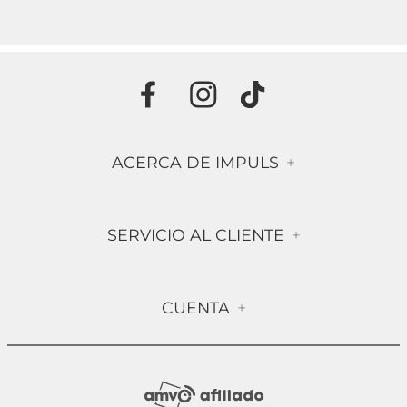
ACERCA DE IMPULS
+
Historia
SERVICIO AL CLIENTE
+
Misión & Visión
Términos & Condiciones
Contáctanos
CUENTA
+
Preguntas frecuentes
Compra Segura
Mi Cuenta
Política de Devolución
Sucursales