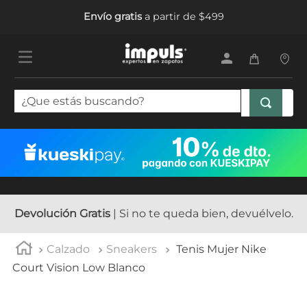
Envío gratis
a partir de $499
¿Que estás buscando?
TÉRMINOS MÁS BUSCADOS
1
.
tenis mujer
2
.
sandalias mujer
3
.
tenis hombre
Devolución Gratis
| Si no te queda bien, devuélvelo.
4
.
botas mujer
Calzado
Sneakers
Tenis Mujer Nike
5
.
tenis niña
Court Vision Low Blanco