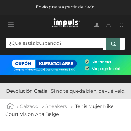
Envío gratis
a partir de $499
¿Que estás buscando?
TÉRMINOS MÁS BUSCADOS
1
.
tenis mujer
2
.
sandalias mujer
3
.
tenis hombre
Devolución Gratis
| Si no te queda bien, devuélvelo.
4
.
botas mujer
Calzado
Sneakers
Tenis Mujer Nike
5
.
tenis
Court Vision Alta Beige