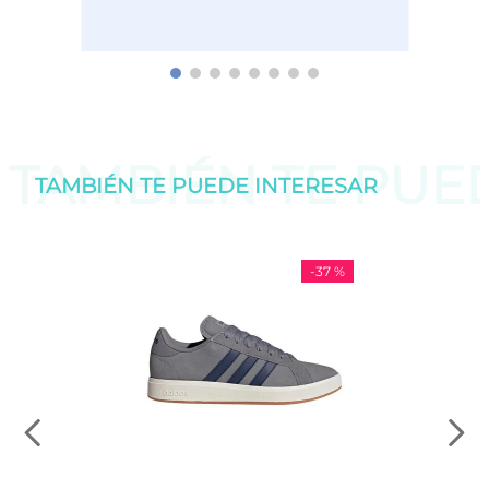
TAMBIÉN TE PU
TAMBIÉN TE PUEDE
INTERESAR
-
37 %