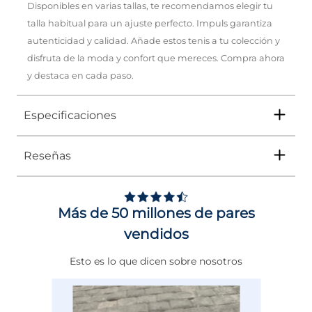
Disponibles en varias tallas, te recomendamos elegir tu
talla habitual para un ajuste perfecto. Impuls garantiza
autenticidad y calidad. Añade estos tenis a tu colección y
disfruta de la moda y confort que mereces. Compra ahora
y destaca en cada paso.
Especificaciones
Reseñas
Tipo
TENIS
Ocasión
Urbano
Más de 50 millones de pares
Género
Mujer
vendidos
Altura Tacón
DE 0 A 4 cms
Esto es lo que dicen sobre nosotros
Calce
NORMAL
Color
BEIGE