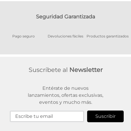
Seguridad Garantizada
Pago seguro
Devoluciones fáciles
Productos garantizados
A
Suscríbete al
Newsletter
Entérate de nuevos
lanzamientos, ofertas exclusivas,
eventos y mucho más.
Suscribir