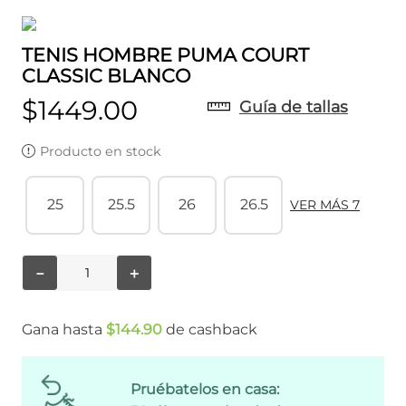
TENIS HOMBRE PUMA COURT
CLASSIC BLANCO
$
1449
.
00
Guía de tallas
Producto en stock
25
25.5
26
26.5
VER MÁS 7
－
＋
Gana hasta
$
144
.
90
de cashback
Pruébatelos en casa: