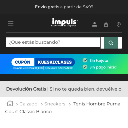
Envío gratis
a partir de $499
¿Que estás buscando?
TÉRMINOS MÁS BUSCADOS
1
.
tenis mujer
2
.
sandalias mujer
3
.
tenis hombre
Devolución Gratis
| Si no te queda bien, devuélvelo.
4
.
botas mujer
Calzado
Sneakers
Tenis Hombre Puma
5
.
tenis
Court Classic Blanco