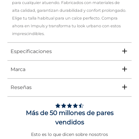
para cualquier atuendo. Fabricados con materiales de
alta calidad, garantizan durabilidad y confort prolongado.
Elige tu talla habitual para un calce perfecto. Compra
ahora en Impuls y transforma tu look urbano con estos
imprescindibles.
Especificaciones
Marca
Tipo
TENIS
Ocasión
Urbano
Reseñas
Género
Hombre
Puma
es una de las marcas deportivas más
reconocidas a nivel mundial, combinando
innovación, rendimiento y estilo urbano.
Altura Tacón
DE 0 A 4 cms
Explora en
Impuls
lo último en moda
Más de 50 millones de pares
deportiva y lleva tu outfit al siguiente nivel
Calce
NORMAL
con
Puma
.
vendidos
Color
BLANCO
Esto es lo que dicen sobre nosotros