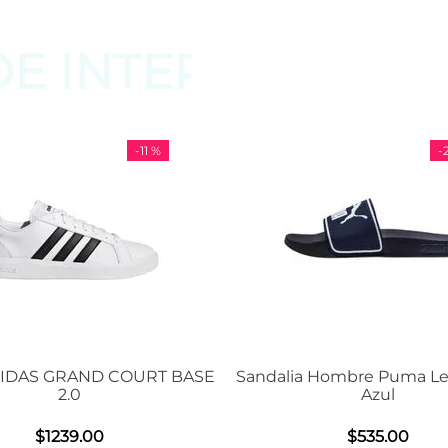
DE
INTERESAR
-
11 %
-
29 %
RAND COURT BASE
Sandalia Hombre Puma Leadcat 2.
.0
Azul
39
.
00
$
535
.
00