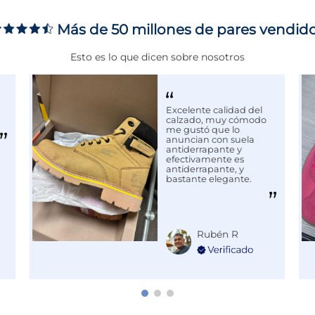
Más de 50 millones de pares vendid
Esto es lo que dicen sobre nosotros
MIENTO
ortivas más reconocidas a
ación, rendimiento y estilo
timo en moda deportiva y
Excelente calidad del
calzado, muy cómodo
con
Puma
.
me gustó que lo
anuncian con suela
antiderrapante y
efectivamente es
antiderrapante, y
bastante elegante.
Rubén R