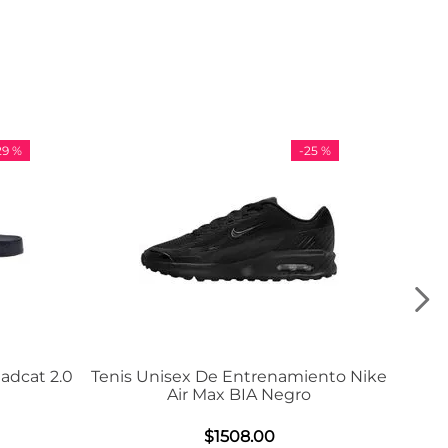
-
25 %
-
0
Tenis Unisex De Entrenamiento Nike
Tenis Ad
Air Max BIA Negro
$
1508
.
00