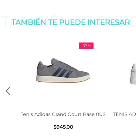
TAMBIÉN TE PUE
TAMBIÉN TE PUEDE
INTERESAR
-
37 %
Tenis Adidas Grand Court Base 00S
TENIS ADIDAS G
2
$
945
.
00
$
12