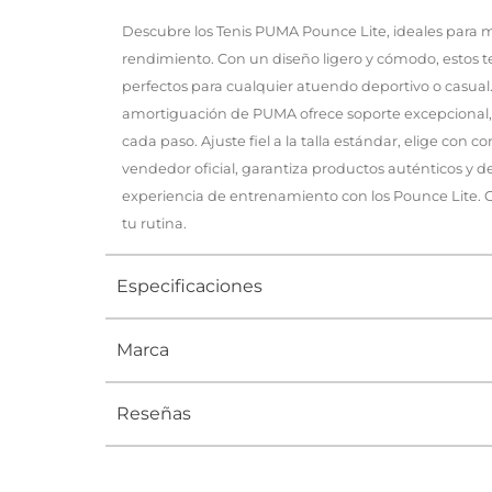
Descubre los Tenis PUMA Pounce Lite, ideales para m
rendimiento. Con un diseño ligero y cómodo, estos t
perfectos para cualquier atuendo deportivo o casual
amortiguación de PUMA ofrece soporte excepcional,
cada paso. Ajuste fiel a la talla estándar, elige con 
vendedor oficial, garantiza productos auténticos y de
experiencia de entrenamiento con los Pounce Lite.
tu rutina.
Especificaciones
Marca
Tipo
TENIS
Ocasión
DEPORTI
Reseñas
Género
Mujer
Altura Tacón
DE 0 A 4 c