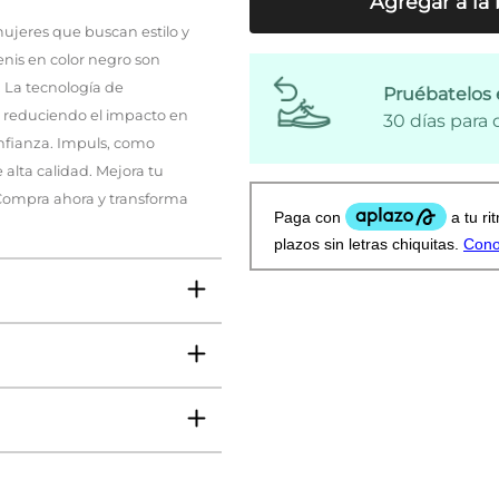
Agregar a la 
ujeres que buscan estilo y
enis en color negro son
. La tecnología de
Pruébatelos 
 reduciendo el impacto en
30 días para
confianza. Impuls, como
 alta calidad. Mejora tu
 Compra ahora y transforma
VO
ms