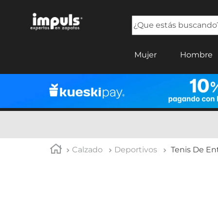
¿Que estás buscando?
TÉRMINOS MÁS BUSCADOS
Mujer
Hombre
1
.
tenis mujer
2
.
sandalias mujer
3
.
tenis hombre
4
.
botas mujer
5
.
tenis
Calzado
Deportivos
Tenis De E