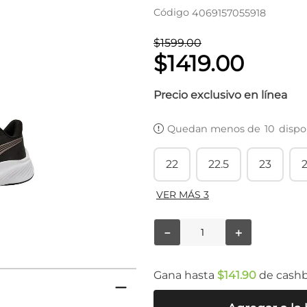
Código
4069157055918
$
1599
.
00
$
1419
.
00
Precio exclusivo en línea
Quedan menos de
10
dispo
22
22.5
23
2
VER MÁS 3
－
＋
Gana hasta
$
141
.
90
de cash