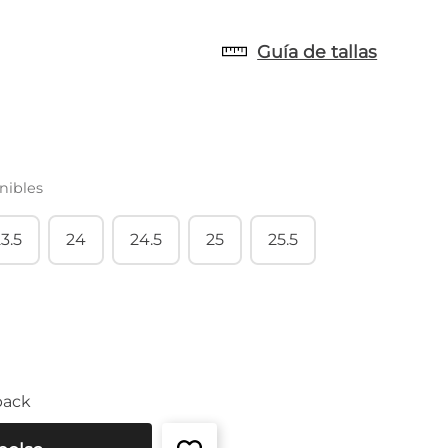
Guía de tallas
nibles
3.5
24
24.5
25
25.5
back