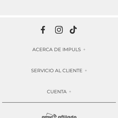
ACERCA DE IMPULS
+
Historia
SERVICIO AL CLIENTE
+
Misión & Visión
Términos & Condiciones
Contáctanos
CUENTA
+
Preguntas frecuentes
Compra Segura
Mi Cuenta
Política de Devolución
Sucursales