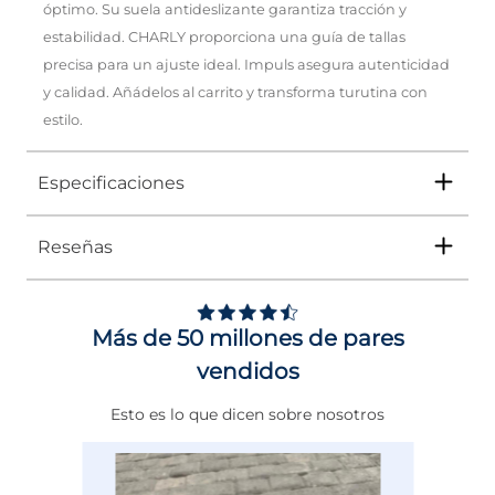
óptimo. Su suela antideslizante garantiza tracción y
estabilidad. CHARLY proporciona una guía de tallas
precisa para un ajuste ideal. Impuls asegura autenticidad
y calidad. Añádelos al carrito y transforma turutina con
estilo.
Especificaciones
Reseñas
Tipo
TENIS
Ocasión
DEPORTIVO
Más de 50 millones de pares
Género
Mujer
vendidos
Altura Tacón
DE 0 A 4 cms
Esto es lo que dicen sobre nosotros
Calce
NORMAL
Color
BLANCO