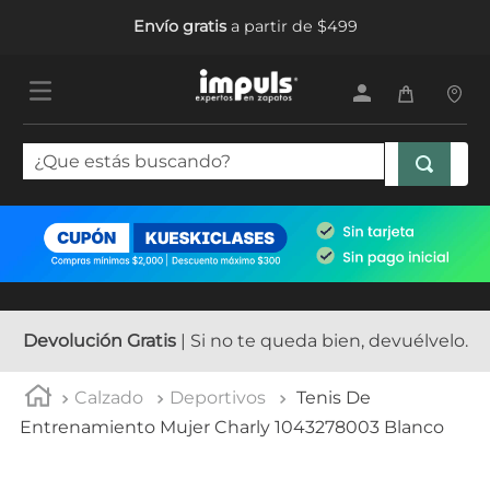
Envío gratis
a partir de $499
¿Que estás buscando?
TÉRMINOS MÁS BUSCADOS
1
.
tenis mujer
2
.
sandalias mujer
3
.
tenis hombre
Devolución Gratis
| Si no te queda bien, devuélvelo.
4
.
botas mujer
Calzado
Deportivos
Tenis De
5
.
tenis
Entrenamiento Mujer Charly 1043278003 Blanco