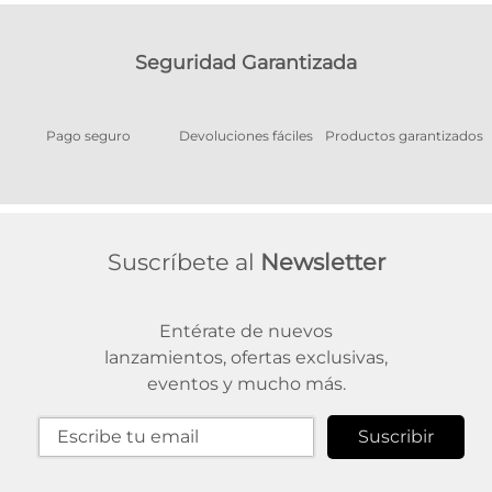
Seguridad Garantizada
Pago seguro
Devoluciones fáciles
Productos garantizados
A
Suscríbete al
Newsletter
Entérate de nuevos
lanzamientos, ofertas exclusivas,
eventos y mucho más.
Suscribir