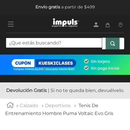
Envío gratis
a partir de $499
¿Que estás buscando?
TÉRMINOS MÁS BUSCADOS
1
.
tenis mujer
2
.
sandalias mujer
3
.
tenis hombre
Devolución Gratis
| Si no te queda bien, devuélvelo.
4
.
botas mujer
Calzado
Deportivos
Tenis De
5
.
tenis
Entrenamiento Hombre Puma Voltaic Evo Gris