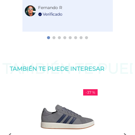
Fernando R
TAMBIÉN TE PU
TAMBIÉN TE PUEDE
INTERESAR
-
37 %