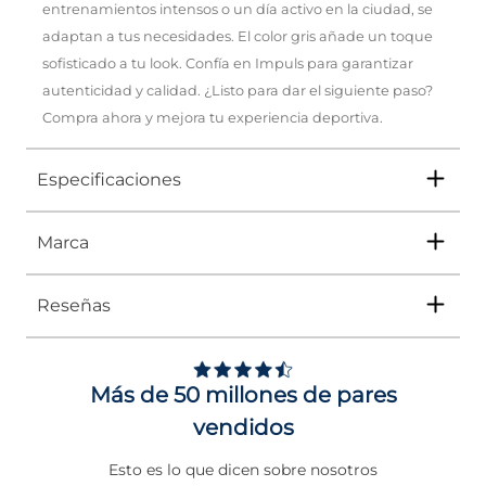
entrenamientos intensos o un día activo en la ciudad, se
adaptan a tus necesidades. El color gris añade un toque
sofisticado a tu look. Confía en Impuls para garantizar
autenticidad y calidad. ¿Listo para dar el siguiente paso?
Compra ahora y mejora tu experiencia deportiva.
Especificaciones
Marca
Tipo
TENIS
Ocasión
DEPORTIVO
Reseñas
Género
Hombre
Puma
es una de las marcas deportivas más
reconocidas a nivel mundial, combinando
innovación, rendimiento y estilo urbano.
Altura Tacón
DE 0 A 4 cms
Explora en
Impuls
lo último en moda
Más de 50 millones de pares
deportiva y lleva tu outfit al siguiente nivel
Calce
NORMAL
con
Puma
.
vendidos
Color
GRIS
Esto es lo que dicen sobre nosotros