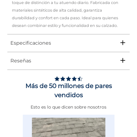
toque de distinción a tu atuendo diario. Fabricada con
materiales sintéticos de alta calidad, garantiza
durabilidad y confort en cada paso. Ideal para quienes
desean combinar estilo y funcionalidad en su calzado.
Especificaciones
Reseñas
Tipo
SANDALIA
Ocasión
Casual
Más de 50 millones de pares
Género
Mujer
vendidos
Altura Tacón
DE 0 A 4 cms
Esto es lo que dicen sobre nosotros
Calce
NORMAL
Color
NEGRO