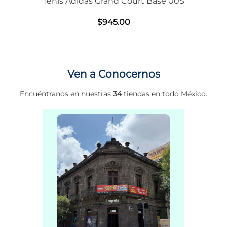
Tenis Adidas Grand Court Base 00S
$
945
.
00
Ven a Conocernos
Encuéntranos en nuestras
34
tiendas en todo México.