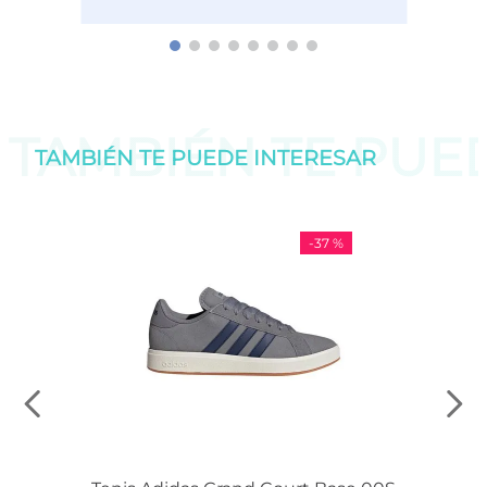
TAMBIÉN TE PU
TAMBIÉN TE PUEDE
INTERESAR
-
37 %