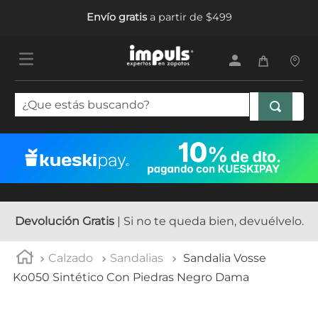
Envío gratis
a partir de $499
¿Que estás buscando?
TÉRMINOS MÁS BUSCADOS
1
.
tenis mujer
2
.
sandalias mujer
3
.
tenis hombre
Devolución Gratis
| Si no te queda bien, devuélvelo.
4
.
botas mujer
Calzado
Sandalias
Sandalia Vosse
5
.
tenis
Ko050 Sintético Con Piedras Negro Dama