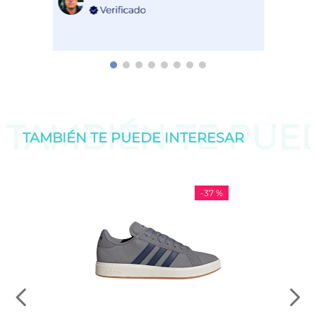
TAMBIÉN TE PU
TAMBIÉN TE PUEDE
INTERESAR
-
37 %