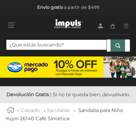
Envío gratis
a partir de $499
¿Que estás buscando?
TÉRMINOS MÁS BUSCADOS
1
.
sandalias mujer
2
.
tenis mujer
3
.
tenis hombre
Devolución Gratis
| Si no te queda bien, devuélvelo.
4
.
botas mujer
Calzado
Sandalias
Sandalia para Niño
5
.
tenis
Yuyin 26140 Café Sintética