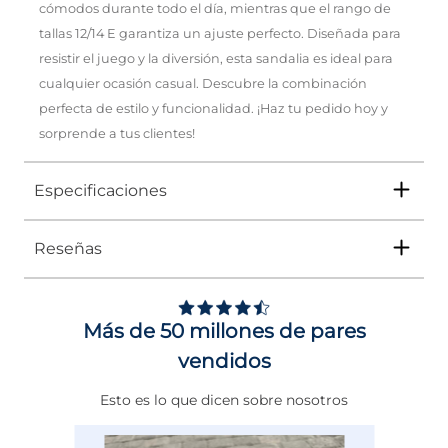
cómodos durante todo el día, mientras que el rango de
tallas 12/14 E garantiza un ajuste perfecto. Diseñada para
resistir el juego y la diversión, esta sandalia es ideal para
cualquier ocasión casual. Descubre la combinación
perfecta de estilo y funcionalidad. ¡Haz tu pedido hoy y
sorprende a tus clientes!
Especificaciones
Reseñas
Tipo
SANDALIA
Ocasión
Casual
Más de 50 millones de pares
Género
Niño
vendidos
Altura Tacón
DE 0 A 4 cms
Esto es lo que dicen sobre nosotros
Calce
NORMAL
Color
CAFE