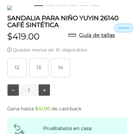
SANDALIA PARA NIÑO YUYIN 26140
CAFÉ SINTÉTICA
$
419
.
00
Guía de tallas
Quedan menos de
10
disponibles
12
13
14
－
＋
Gana hasta
$
41
.
90
de cashback
Pruébatelos en casa: