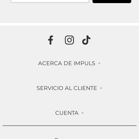
ACERCA DE IMPULS
+
Historia
SERVICIO AL CLIENTE
+
Misión & Visión
Términos & Condiciones
Contáctanos
CUENTA
+
Preguntas frecuentes
Compra Segura
Mi Cuenta
Política de Devolución