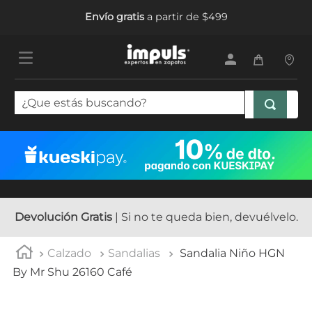
Envío gratis
a partir de $499
¿Que estás buscando?
TÉRMINOS MÁS BUSCADOS
1
.
tenis mujer
2
.
sandalias mujer
3
.
tenis hombre
Devolución Gratis
| Si no te queda bien, devuélvelo.
4
.
botas mujer
Calzado
Sandalias
Sandalia Niño HGN
5
.
tenis
By Mr Shu 26160 Café