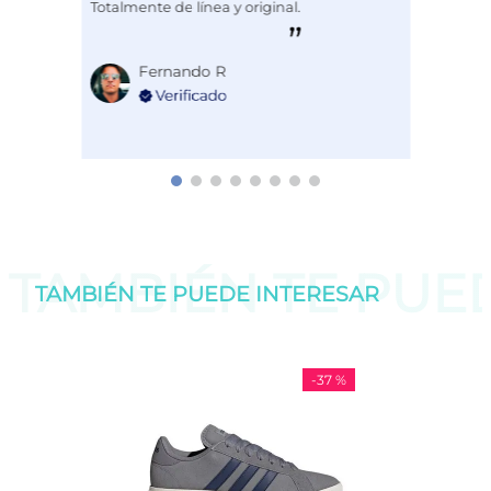
Totalmente de línea y original.
Fernando R
TAMBIÉN TE PU
TAMBIÉN TE PUEDE
INTERESAR
-
37 %