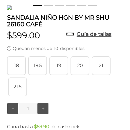
SANDALIA NIÑO HGN BY MR SHU
26160 CAFÉ
$
599
.
00
Guía de tallas
Quedan menos de
10
disponibles
18
18.5
19
20
21
21.5
－
＋
Gana hasta
$
59
.
90
de cashback