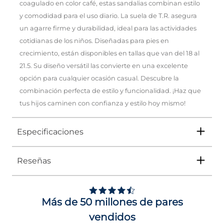
coagulado en color café, estas sandalias combinan estilo
y comodidad para el uso diario. La suela de T.R. asegura
un agarre firme y durabilidad, ideal para las actividades
cotidianas de los niños. Diseñadas para pies en
crecimiento, están disponibles en tallas que van del 18 al
21.5. Su diseño versátil las convierte en una excelente
opción para cualquier ocasión casual. Descubre la
combinación perfecta de estilo y funcionalidad. ¡Haz que
tus hijos caminen con confianza y estilo hoy mismo!
Especificaciones
Reseñas
Tipo
SANDALIA
Ocasión
Casual
Más de 50 millones de pares
Género
Niño
vendidos
Altura Tacón
DE 0 A 4 cms