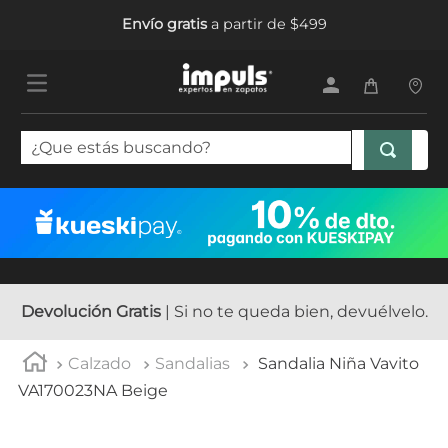
Envío gratis
a partir de $499
¿Que estás buscando?
TÉRMINOS MÁS BUSCADOS
1
.
tenis mujer
2
.
sandalias mujer
3
.
tenis hombre
Devolución Gratis
| Si no te queda bien, devuélvelo.
4
.
botas mujer
Calzado
Sandalias
Sandalia Niña Vavito
5
.
tenis
VA170023NA Beige