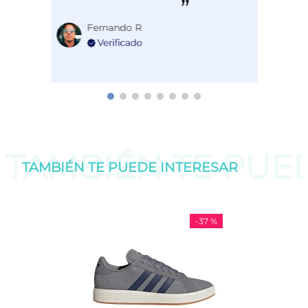
Fernando R
TAMBIÉN TE PU
TAMBIÉN TE PUEDE
INTERESAR
-
37 %