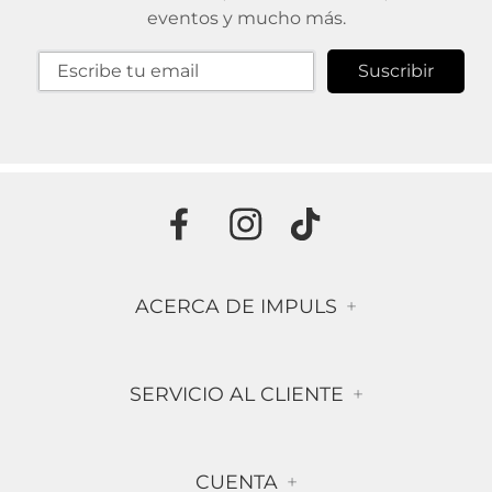
eventos y mucho más.
Suscribir
ACERCA DE IMPULS
+
Historia
SERVICIO AL CLIENTE
+
Misión & Visión
Términos & Condiciones
Contáctanos
CUENTA
+