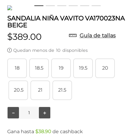
SANDALIA NIÑA VAVITO VA170023NA
BEIGE
$
389
.
00
Guía de tallas
Quedan menos de
10
disponibles
18
18.5
19
19.5
20
20.5
21
21.5
－
＋
Gana hasta
$
38
.
90
de cashback