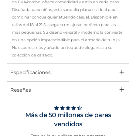
de EVA/corcho, ofrece comodidad y estilo en cada paso.
Diseñada para niñas, esta sandalia plana es ideal para
combinar concualquier atuendo casual. Disponible en
tallas del 18 al 21.5, asegura un ajuste perfecto para las
más pequeñas. Su diseño versátil y moderno la convierte
en una opción imprescindible para el armario de tu hija.
No esperes más y añade un toquede elegancia a su
colección de calzado.
Especificaciones
Reseñas
Tipo
SANDALIA
Ocasión
Casual
Más de 50 millones de pares
Género
Niña
vendidos
Altura Tacón
DE 0 A 4 cms
Esto es lo que dicen sobre nosotros