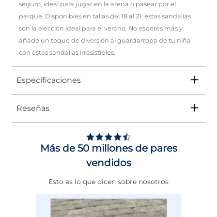
seguro, ideal para jugar en la arena o pasear por el
parque. Disponibles en tallas del 18 al 21, estas sandalias
son la elección ideal para el verano. No esperes más y
añade un toque de diversión al guardarropa de tu niña
con estas sandalias irresistibles.
Especificaciones
Reseñas
Tipo
SANDALIA
Ocasión
Playa
Más de 50 millones de pares
Género
Niña
vendidos
Altura Tacón
DE 0 A 4 cms
Esto es lo que dicen sobre nosotros
Calce
NORMAL
Color
ROSA