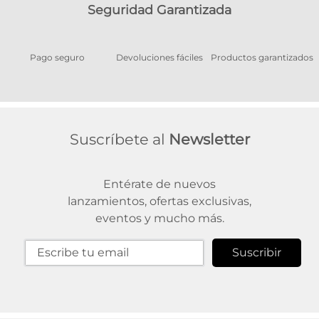
Seguridad Garantizada
Pago seguro
Devoluciones fáciles
Productos garantizados
A
Suscríbete al
Newsletter
Entérate de nuevos
lanzamientos, ofertas exclusivas,
eventos y mucho más.
Suscribir