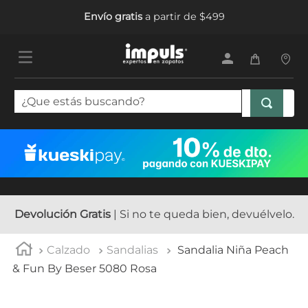
Envío gratis
a partir de $499
¿Que estás buscando?
TÉRMINOS MÁS BUSCADOS
1
.
tenis mujer
2
.
sandalias mujer
3
.
tenis hombre
Devolución Gratis
| Si no te queda bien, devuélvelo.
4
.
botas mujer
Calzado
Sandalias
Sandalia Niña Peach
5
.
tenis niña
& Fun By Beser 5080 Rosa