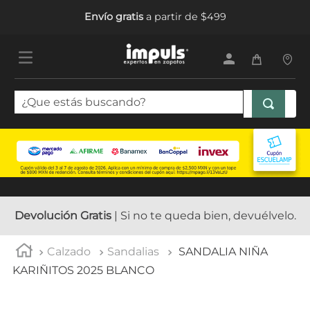
Envío gratis
a partir de $499
¿Que estás buscando?
TÉRMINOS MÁS BUSCADOS
1
.
tenis mujer
2
.
sandalias mujer
3
.
tenis hombre
Devolución Gratis
| Si no te queda bien, devuélvelo.
4
.
botas mujer
Calzado
Sandalias
SANDALIA NIÑA
5
.
tenis
KARIÑITOS 2025 BLANCO