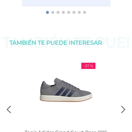
TAMBIÉN TE PU
TAMBIÉN TE PUEDE
INTERESAR
-
37 %