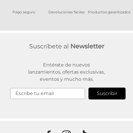
Pago seguro
Devoluciones fáciles
Productos garantizados
A
Suscríbete al
Newsletter
Entérate de nuevos
lanzamientos, ofertas exclusivas,
eventos y mucho más.
Suscribir