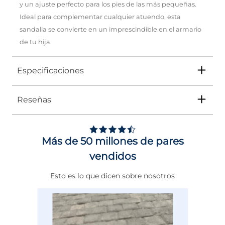
y un ajuste perfecto para los pies de las más pequeñas.
Ideal para complementar cualquier atuendo, esta
sandalia se convierte en un imprescindible en el armario
de tu hija.
Especificaciones
Reseñas
Tipo
SANDALIA
Ocasión
Casual
Más de 50 millones de pares
Género
Niña
vendidos
Altura Tacón
DE 0 A 4 cms
Esto es lo que dicen sobre nosotros
Calce
NORMAL
Color
BLANCO