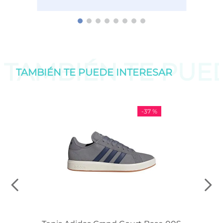
TAMBIÉN TE PU
TAMBIÉN TE PUEDE
INTERESAR
-
37 %