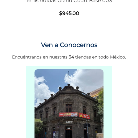
Tenis Adidas Grand Court Base 00S
$
945
.
00
Ven a Conocernos
Encuéntranos en nuestras
34
tiendas en todo México.