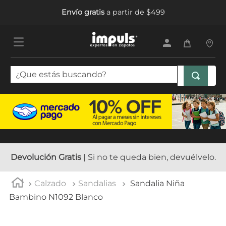
Envío gratis
a partir de $499
¿Que estás buscando?
TÉRMINOS MÁS BUSCADOS
1
.
sandalias mujer
2
.
tenis mujer
3
.
tenis hombre
Devolución Gratis
| Si no te queda bien, devuélvelo.
4
.
botas mujer
Calzado
Sandalias
Sandalia Niña
5
.
tenis
Bambino N1092 Blanco