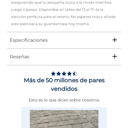
asegurando que tu pequeña luzca a la moda mientras
juega o pasea. Disponible en tallas del 13 al 17, es la
elección perfecta para el verano. No esperes más y añade
este esencial a su guardarropa hoy mismo.
Especificaciones
Reseñas
Tipo
SANDALIA
Ocasión
Casual
Más de 50 millones de pares
Género
Niña
vendidos
Altura Tacón
DE 0 A 4 cms
Esto es lo que dicen sobre nosotros
Calce
NORMAL
Color
BLANCO