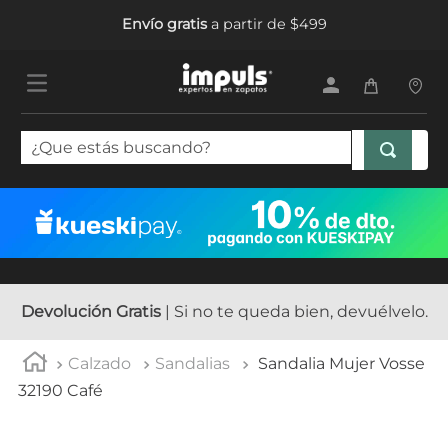
Envío gratis
a partir de $499
¿Que estás buscando?
TÉRMINOS MÁS BUSCADOS
1
.
sandalias mujer
2
.
tenis mujer
3
.
tenis hombre
Devolución Gratis
| Si no te queda bien, devuélvelo.
4
.
botas mujer
Calzado
Sandalias
Sandalia Mujer Vosse
5
.
tenis
32190 Café