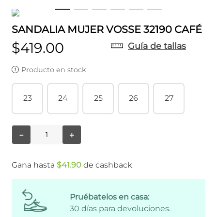
SANDALIA MUJER VOSSE 32190 CAFÉ
$
419
.
00
Guía de tallas
Producto en stock
23
24
25
26
27
－
＋
Gana hasta
$
41
.
90
de cashback
Pruébatelos en casa:
30 días para devoluciones.