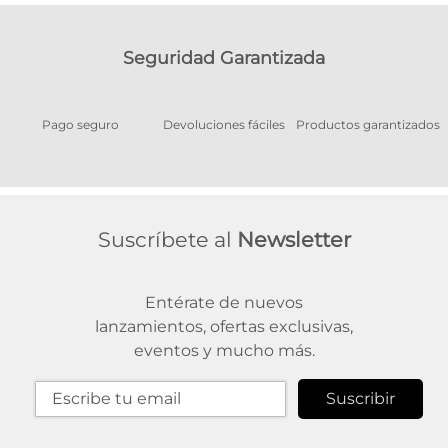
Seguridad Garantizada
Pago seguro
Devoluciones fáciles
Productos garantizados
A
Suscríbete al
Newsletter
Entérate de nuevos
lanzamientos, ofertas exclusivas,
eventos y mucho más.
Suscribir