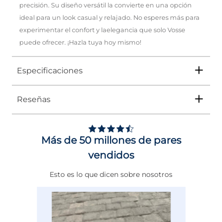
precisión. Su diseño versátil la convierte en una opción
ideal para un look casual y relajado. No esperes más para
experimentar el confort y laelegancia que solo Vosse
puede ofrecer. ¡Hazla tuya hoy mismo!
Especificaciones
Reseñas
Tipo
SANDALIA
Ocasión
CONFORT
Más de 50 millones de pares
Género
Mujer
vendidos
Altura Tacón
DE 0 A 4 cms
Esto es lo que dicen sobre nosotros
Calce
NORMAL
Color
CAFE