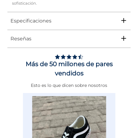
sofisticación.
Especificaciones
Reseñas
Tipo
SANDALIA
Ocasión
CONFORT
Más de 50 millones de pares
Género
Mujer
vendidos
Altura Tacón
DE 0 A 4 cms
Esto es lo que dicen sobre nosotros
Calce
NORMAL
Color
CAFE