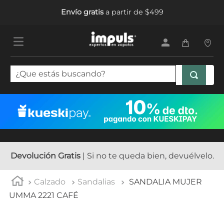
Envío gratis
a partir de $499
¿Que estás buscando?
TÉRMINOS MÁS BUSCADOS
1
.
tenis mujer
2
.
sandalias mujer
3
.
tenis hombre
Devolución Gratis
| Si no te queda bien, devuélvelo.
4
.
botas mujer
Calzado
Sandalias
SANDALIA MUJER
5
.
tenis
UMMA 2221 CAFÉ