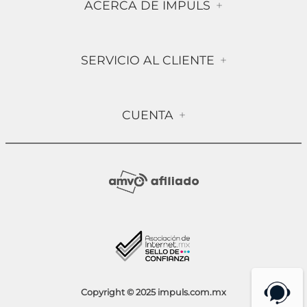
ACERCA DE IMPULS
+
Historia
SERVICIO AL CLIENTE
+
Misión & Visión
Términos & Condiciones
Contáctanos
CUENTA
+
Preguntas frecuentes
Compra Segura
Mi Cuenta
Política de Devolución
Sucursales
Socios Impuls
Facturación
Blog
Aviso de Privacidad
Condiciones de Promociones
Copyright © 2025 impuls.com.mx