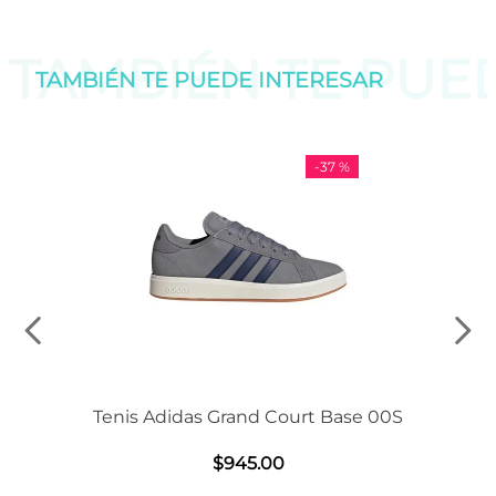
TAMBIÉN TE PU
TAMBIÉN TE PUEDE
INTERESAR
-
37 %
Tenis Adidas Grand Court Base 00S
$
945
.
00