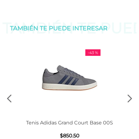
TAMBIÉN TE PU
TAMBIÉN TE PUEDE
INTERESAR
-
43 %
Tenis Adidas Grand Court Base 00S
$
850
.
50