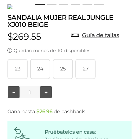
SANDALIA MUJER REAL JUNGLE
XJ010 BEIGE
$
269
.
55
Guía de tallas
Quedan menos de
10
disponibles
23
24
25
27
－
＋
Gana hasta
$
26
.
96
de cashback
Pruébatelos en casa: