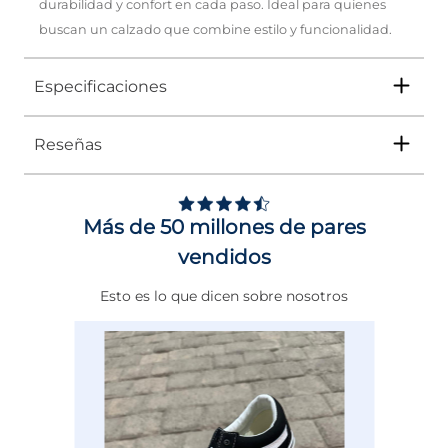
durabilidad y confort en cada paso. Ideal para quienes
buscan un calzado que combine estilo y funcionalidad.
Especificaciones
Reseñas
Tipo
SANDALIA
Ocasión
Casual
Más de 50 millones de pares
Género
Mujer
vendidos
Altura Tacón
DE 0 A 4 cms
Esto es lo que dicen sobre nosotros
Calce
NORMAL
Color
BEIGE