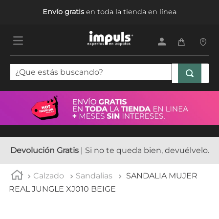
Envío gratis
en toda la tienda en línea
¿Que estás buscando?
TÉRMINOS MÁS BUSCADOS
1
.
tenis mujer
2
.
sandalias mujer
3
.
tenis hombre
Devolución Gratis
| Si no te queda bien, devuélvelo.
4
.
botas mujer
Calzado
Sandalias
SANDALIA MUJER
5
.
tenis niña
REAL JUNGLE XJ010 BEIGE