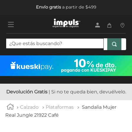
Envío gratis
a partir de $499
¿Que estás buscando?
TÉRMINOS MÁS BUSCADOS
1
.
tenis mujer
2
.
sandalias mujer
3
.
tenis hombre
Devolución Gratis
| Si no te queda bien, devuélvelo.
4
.
botas mujer
Calzado
Plataformas
Sandalia Mujer
5
.
tenis
Real Jungle 21922 Café