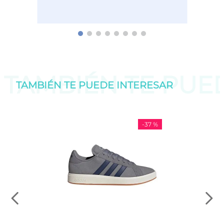
TAMBIÉN TE PU
TAMBIÉN TE PUEDE
INTERESAR
-
37 %