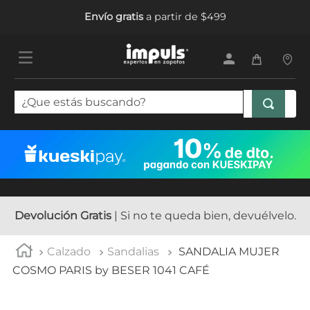
Envío gratis
a partir de $499
¿Que estás buscando?
TÉRMINOS MÁS BUSCADOS
1
.
tenis mujer
2
.
sandalias mujer
3
.
tenis hombre
Devolución Gratis
| Si no te queda bien, devuélvelo.
4
.
botas mujer
Calzado
Sandalias
SANDALIA MUJER
5
.
tenis niña
COSMO PARIS by BESER 1041 CAFÉ