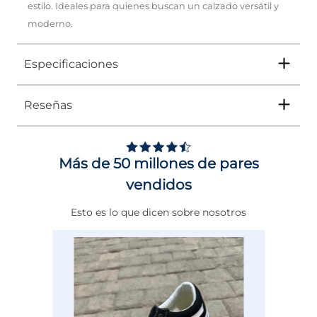
estilo. Ideales para quienes buscan un calzado versátil y
moderno.
Especificaciones
Reseñas
Tipo
SANDALIA
Ocasión
Casual
Más de 50 millones de pares
Género
Mujer
vendidos
Altura Tacón
DE 0 A 4 cms
Esto es lo que dicen sobre nosotros
Calce
NORMAL
Color
CAFE