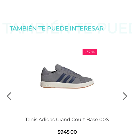
TAMBIÉN TE PU
TAMBIÉN TE PUEDE
INTERESAR
-
37 %
Tenis Adidas Grand Court Base 00S
$
945
.
00