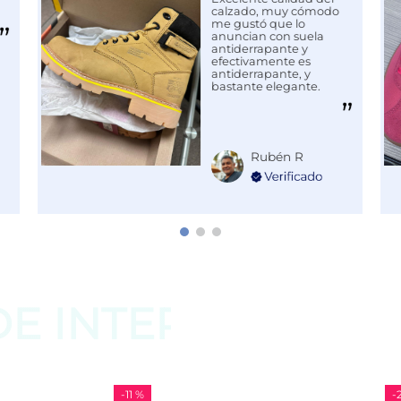
calzado, muy cómodo
me gustó que lo
anuncian con suela
antiderrapante y
efectivamente es
antiderrapante, y
bastante elegante.
Rubén R
DE
INTERESAR
-
11 %
-
29 %