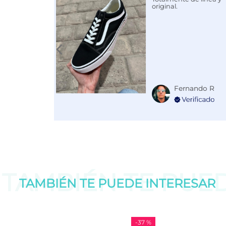
original.
Fernando R
TAMBIÉN TE PUE
TAMBIÉN TE PUEDE
INTERESAR
-
37 %