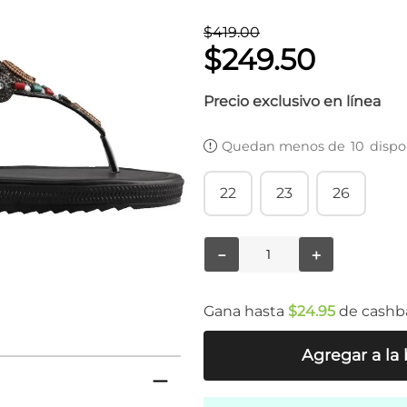
$
419
.
00
$
249
.
50
Precio exclusivo en línea
Quedan menos de
10
dispo
22
23
26
－
＋
Gana hasta
$
24
.
95
de cashb
Agregar a la 