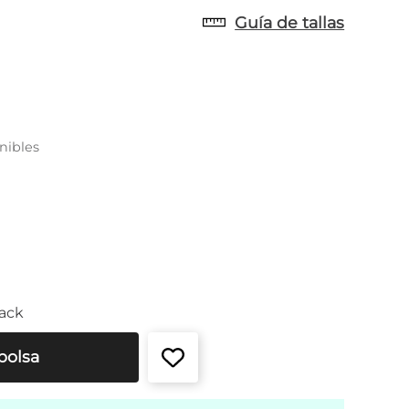
Guía de tallas
nibles
ack
bolsa