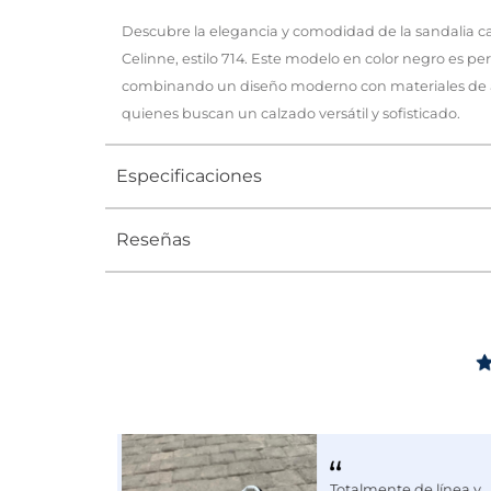
Descubre la elegancia y comodidad de la sandalia c
Celinne, estilo 714. Este modelo en color negro es pe
combinando un diseño moderno con materiales de al
quienes buscan un calzado versátil y sofisticado.
Especificaciones
Reseñas
Tipo
SANDALIA
Ocasión
Casual
Género
Mujer
Altura Tacón
DE 0 A 4 c
Calce
NORMAL
Color
NEGRO
Totalmente de línea y