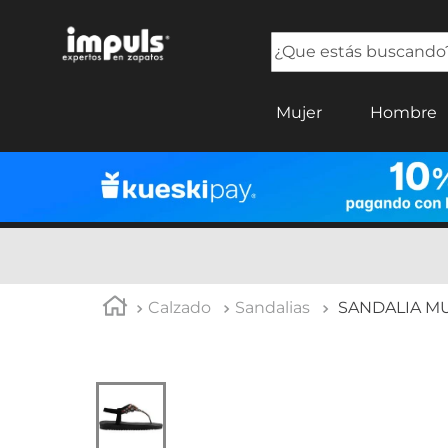
¿Que estás buscando?
TÉRMINOS MÁS BUSCADOS
Mujer
Hombre
1
.
sandalias mujer
2
.
tenis mujer
3
.
tenis hombre
4
.
botas mujer
5
.
tenis
Calzado
Sandalias
SANDALIA MU