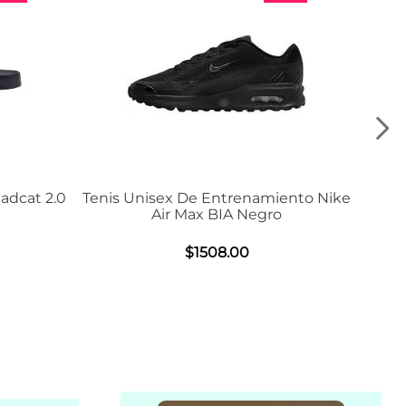
is Unisex De Entrenamiento Nike
Tenis Adidas VL
Air Max BIA Negro
$
984
.
0
$
1508
.
00