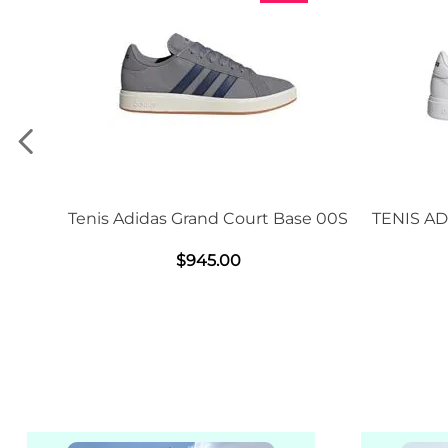
Adidas Grand Court Base 00S
TENIS ADIDAS GRAND C
2.0
$
945
.
00
$
1239
.
00