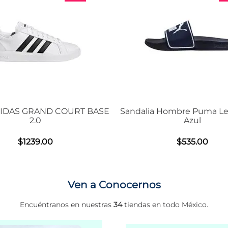
OURT BASE
Sandalia Hombre Puma Leadcat 2.0
Ten
Azul
$
535
.
00
Ven a Conocernos
Encuéntranos en nuestras
34
tiendas en todo México.