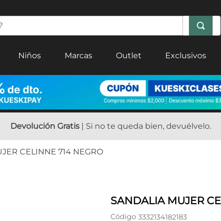
Niños
Marcas
Outlet
Exclusivos
Devolución Gratis
| Si no te queda bien, devuélvelo.
JER CELINNE 714 NEGRO
SANDALIA MUJER CE
Código
3332134182183