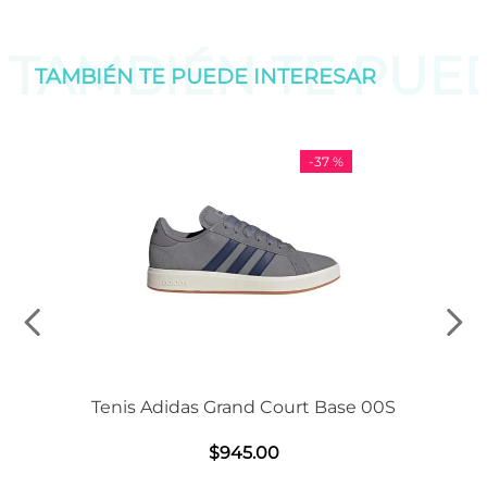
TAMBIÉN TE PU
TAMBIÉN TE PUEDE
INTERESAR
-
37 %
Tenis Adidas Grand Court Base 00S
$
945
.
00