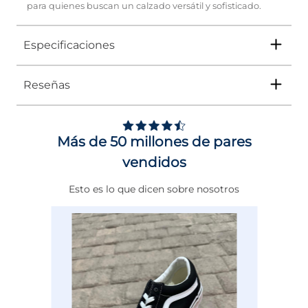
para quienes buscan un calzado versátil y sofisticado.
Especificaciones
Reseñas
Tipo
SANDALIA
Ocasión
Casual
Más de 50 millones de pares
Género
Mujer
vendidos
Altura Tacón
ENTRE 6 Y 7 CMS
Esto es lo que dicen sobre nosotros
Calce
NORMAL
Color
CAFE