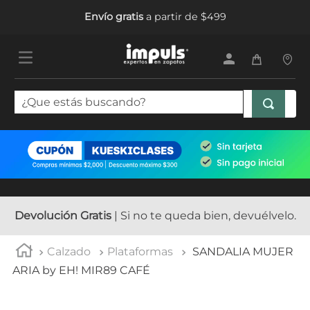
Envío gratis
a partir de $499
¿Que estás buscando?
TÉRMINOS MÁS BUSCADOS
1
.
tenis mujer
2
.
sandalias mujer
3
.
tenis hombre
Devolución Gratis
| Si no te queda bien, devuélvelo.
4
.
botas mujer
Calzado
Plataformas
SANDALIA MUJER
5
.
tenis
ARIA by EH! MIR89 CAFÉ