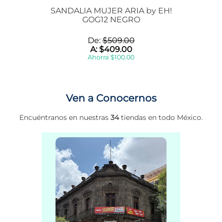
SANDALIA MUJER ARIA by EH!
GOG12 NEGRO
De:
$
509
.
00
A:
$
409
.
00
Ahorra
$
100
.
00
Ven a Conocernos
Encuéntranos en nuestras
34
tiendas en todo México.