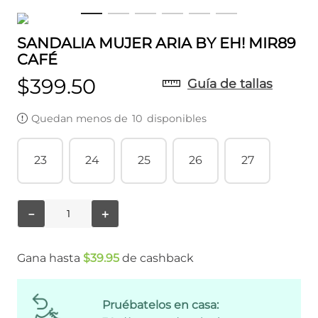
SANDALIA MUJER ARIA BY EH! MIR89
CAFÉ
$
399
.
50
Guía de tallas
Quedan menos de
10
disponibles
23
24
25
26
27
－
＋
Gana hasta
$
39
.
95
de cashback
Pruébatelos en casa: