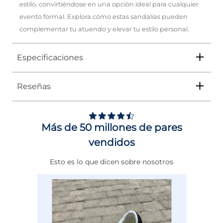
estilo, convirtiéndose en una opción ideal para cualquier
evento formal. Explora cómo estas sandalias pueden
complementar tu atuendo y elevar tu estilo personal.
Especificaciones
Reseñas
Tipo
SANDALIA
Ocasión
Vestir
Más de 50 millones de pares
Género
Mujer
vendidos
Altura Tacón
ENTRE 5 Y 6 CMS
Esto es lo que dicen sobre nosotros
Calce
NORMAL
Color
PLATA