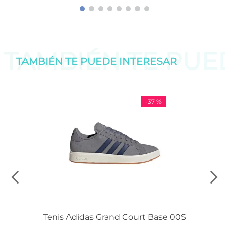
TAMBIÉN TE PU
TAMBIÉN TE PUEDE
INTERESAR
-
37 %
Tenis Adidas Grand Court Base 00S