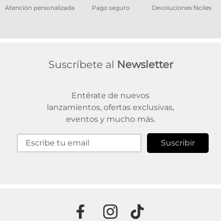
os
Atención personalizada
Pago seguro
Devoluciones fáciles
Suscríbete al
Newsletter
Entérate de nuevos
lanzamientos, ofertas exclusivas,
eventos y mucho más.
Suscribir