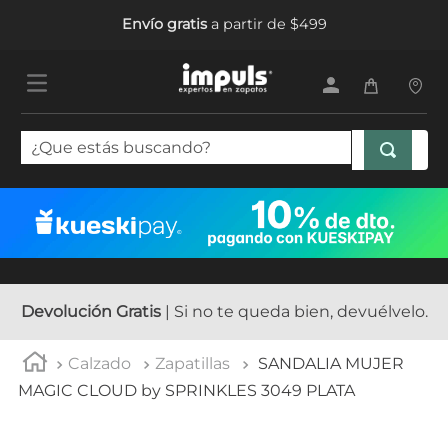
Envío gratis
a partir de $499
¿Que estás buscando?
TÉRMINOS MÁS BUSCADOS
1
.
tenis mujer
2
.
sandalias mujer
3
.
tenis hombre
Devolución Gratis
| Si no te queda bien, devuélvelo.
4
.
botas mujer
Calzado
Zapatillas
SANDALIA MUJER
5
.
tenis
MAGIC CLOUD by SPRINKLES 3049 PLATA