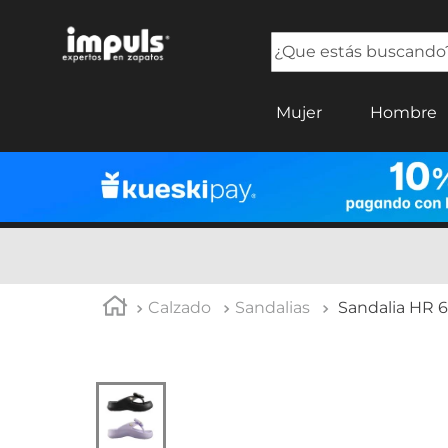
¿Que estás buscando?
TÉRMINOS MÁS BUSCADOS
Mujer
Hombre
1
.
tenis mujer
2
.
sandalias mujer
3
.
tenis hombre
4
.
botas mujer
5
.
tenis
Calzado
Sandalias
Sandalia HR 