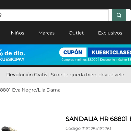
Niños
Marcas
Outlet
Exclusivos
Devolución Gratis
| Si no te queda bien, devuélvelo.
68801 Eva Negro/Lila Dama
SANDALIA HR 68801
Código
3162254162761