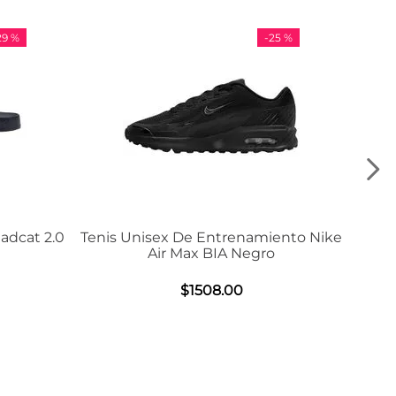
-
25 %
-
36 %
e Entrenamiento Nike
Tenis Adidas VL Court 3.0
ax BIA Negro
$
984
.
00
1508
.
00