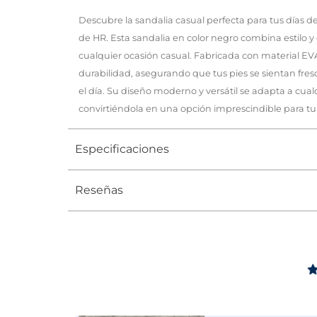
Descubre la sandalia casual perfecta para tus días 
de HR. Esta sandalia en color negro combina estilo 
cualquier ocasión casual. Fabricada con material EVA
durabilidad, asegurando que tus pies se sientan fre
el día. Su diseño moderno y versátil se adapta a cua
convirtiéndola en una opción imprescindible para t
Especificaciones
Reseñas
Tipo
SANDALIA
Ocasión
Casual
Género
Mujer
Altura Tacón
ENTRE 5 Y
Calce
NORMAL