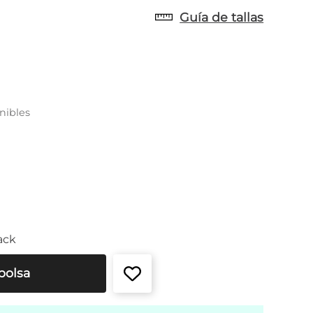
Guía de tallas
nibles
ack
bolsa