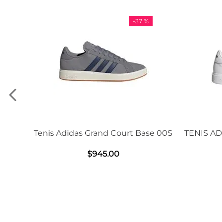
-
37 %
-
11 %
d Court Base 00S
TENIS ADIDAS GRAND COURT BASE
2.0
.
00
$
1239
.
00