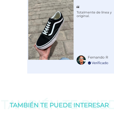
Color
NEGRO
Totalmente de línea y
original.
Fernando R
TAMBIÉN TE PUE
TAMBIÉN TE PUEDE
INTERESAR