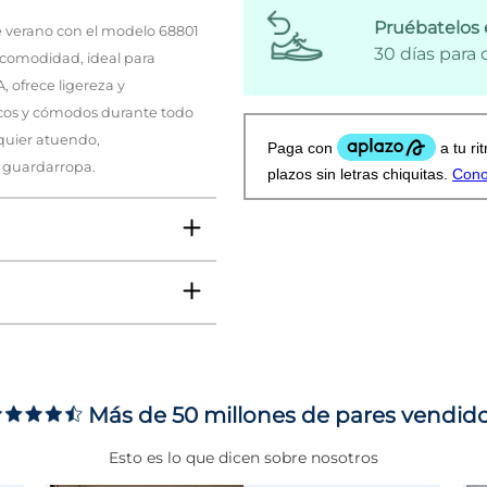
Pruébatelos 
de verano con el modelo 68801
30 días para
y comodidad, ideal para
, ofrece ligereza y
scos y cómodos durante todo
lquier atuendo,
u guardarropa.
Más de 50 millones de pares vendid
 6 CMS
Esto es lo que dicen sobre nosotros