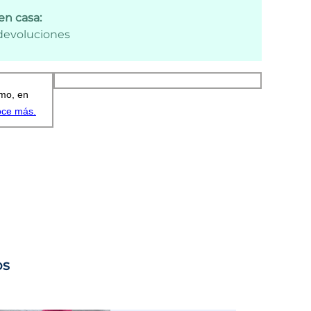
en casa:
 devoluciones
os