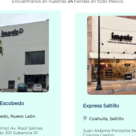
Encuéntranos en nuestras
34
tiendas en todo México.
 Escobedo
Express Saltillo
edo, Nuevo León
Coahuila, Saltillo
imol Av. Raúl Salinas
Juan Aldama Poniente N
o 301 Subancla 01
Colonia Centro