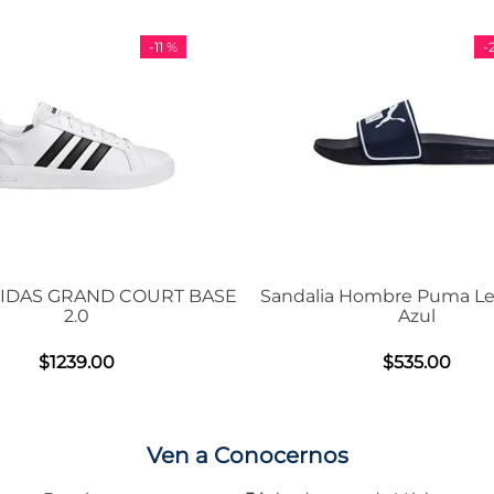
-
29 %
Sandalia Hombre Puma Leadcat 2.0
Tenis Unisex D
Azul
Air M
$
535
.
00
$
Ven a Conocernos