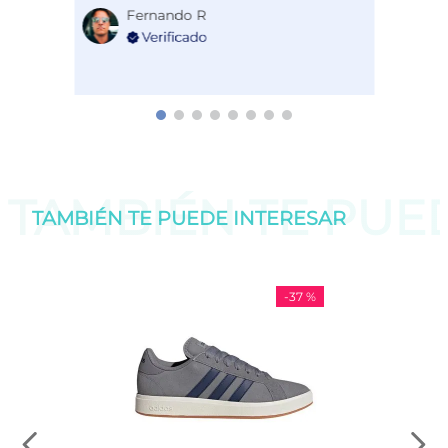
Fernando R
TAMBIÉN TE PU
TAMBIÉN TE PUEDE
INTERESAR
-
37 %