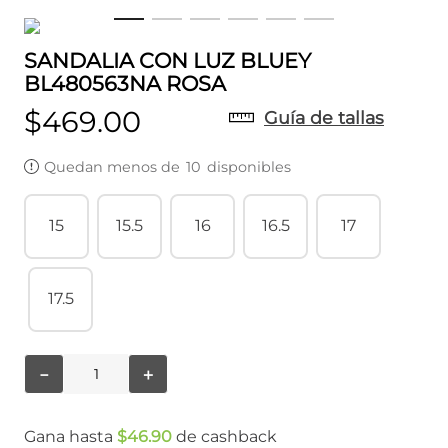
SANDALIA CON LUZ BLUEY
BL480563NA ROSA
$
469
.
00
Guía de tallas
Quedan menos de
10
disponibles
15
15.5
16
16.5
17
17.5
－
＋
Gana hasta
$
46
.
90
de cashback