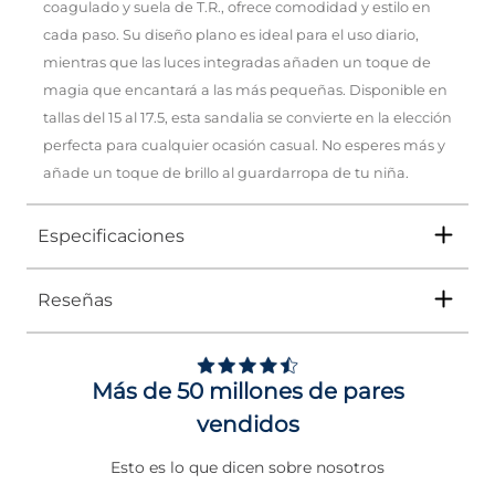
coagulado y suela de T.R., ofrece comodidad y estilo en
cada paso. Su diseño plano es ideal para el uso diario,
mientras que las luces integradas añaden un toque de
magia que encantará a las más pequeñas. Disponible en
tallas del 15 al 17.5, esta sandalia se convierte en la elección
perfecta para cualquier ocasión casual. No esperes más y
añade un toque de brillo al guardarropa de tu niña.
Especificaciones
Reseñas
Tipo
SANDALIA
Ocasión
Casual
Más de 50 millones de pares
Género
Niña
vendidos
Altura Tacón
DE 0 A 4 cms
Esto es lo que dicen sobre nosotros
Calce
NORMAL