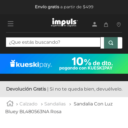
Envío gratis
a partir de $499
¿Que estás buscando?
TÉRMINOS MÁS BUSCADOS
1
.
tenis mujer
2
.
sandalias mujer
3
.
tenis hombre
Devolución Gratis
| Si no te queda bien, devuélvelo.
4
.
botas mujer
Calzado
Sandalias
Sandalia Con Luz
5
.
tenis niña
Bluey BL480563NA Rosa