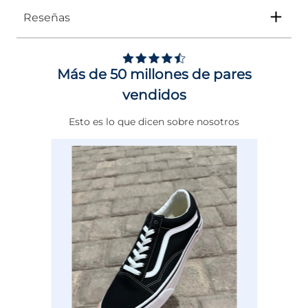
Reseñas
Tipo
SANDALIA
Ocasión
Casual
Más de 50 millones de pares
Género
Mujer
vendidos
Altura Tacón
ENTRE 7 Y 8 CMS
Esto es lo que dicen sobre nosotros
Calce
NORMAL
Color
NEGRO