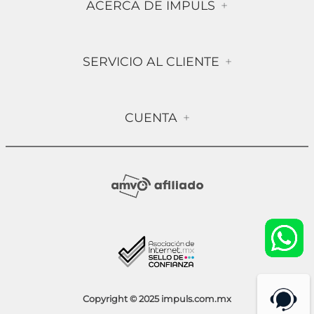
ACERCA DE IMPULS
+
Historia
SERVICIO AL CLIENTE
+
Misión & Visión
Términos & Condiciones
Contáctanos
CUENTA
+
Preguntas frecuentes
Compra Segura
Mi Cuenta
Política de Devolución
Sucursales
Socios Impuls
Facturación
Blog
Aviso de Privacidad
Condiciones de Promociones
Copyright © 2025 impuls.com.mx