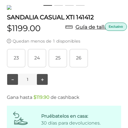
SANDALIA CASUAL XTI 141412
$
1199
.
00
Guía de tallas
Quedan menos de
1
disponibles
23
24
25
26
－
＋
Gana hasta
$
119
.
90
de cashback
Pruébatelos en casa:
30 días para devoluciones.