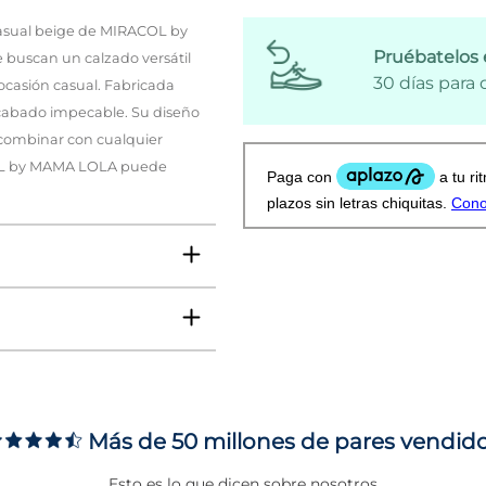
casual beige de MIRACOL by
Pruébatelos 
 buscan un calzado versátil
30 días para
ocasión casual. Fabricada
 acabado impecable. Su diseño
a combinar con cualquier
ACOL by MAMA LOLA puede
Más de 50 millones de pares vendid
 8 CMS
Esto es lo que dicen sobre nosotros