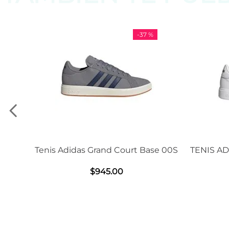
-
37 %
is Adidas Grand Court Base 00S
TENIS ADIDAS GRAN
2.0
$
945
.
00
$
1239
.
0