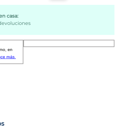
en casa:
 devoluciones
os