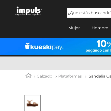
¿Que estás buscando?
TÉRMINOS MÁS BUSCADOS
Mujer
Hombre
1
.
sandalias mujer
2
.
tenis mujer
3
.
tenis hombre
4
.
botas mujer
5
.
tenis
Calzado
Plataformas
Sandalia Ca