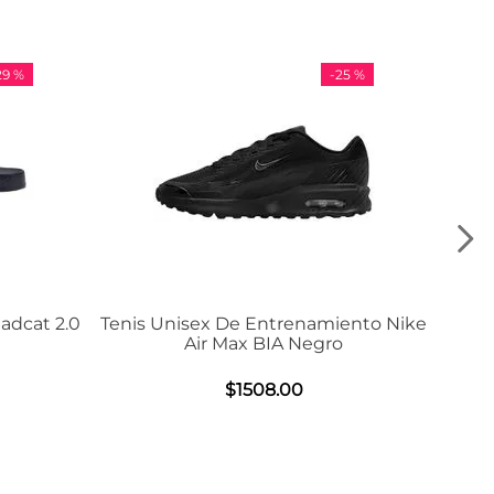
-
25 %
-
36 %
Tenis Unisex De Entrenamiento Nike
Tenis Adidas
Air Max BIA Negro
$
9
$
1508
.
00