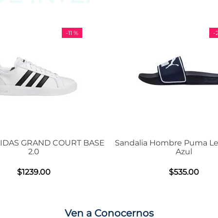
-
11 %
-
29 %
D COURT BASE
Sandalia Hombre Puma Leadcat 2.0
Azul
0
$
535
.
00
Ven a Conocernos