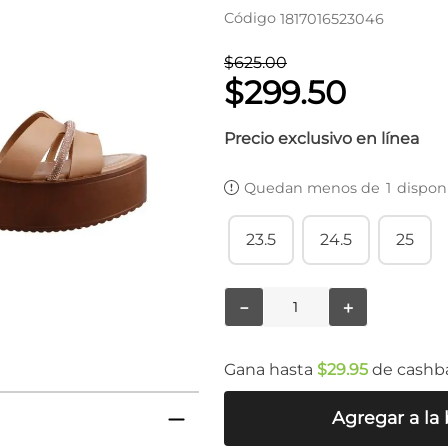
Código
1817016523046
$
625
.
00
$
299
.
50
Precio exclusivo en línea
Quedan menos de
1
dispon
23.5
24.5
25
－
＋
Gana hasta
$
29
.
95
de cashb
Agregar a la 