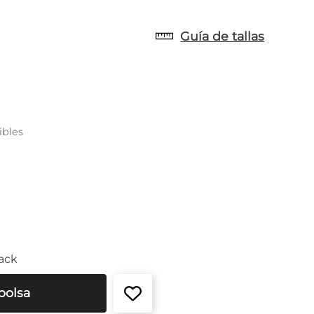
Guía de tallas
ibles
ack
bolsa