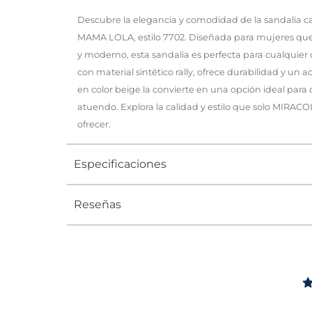
Descubre la elegancia y comodidad de la sandalia 
MAMA LOLA, estilo 7702. Diseñada para mujeres que
y moderno, esta sandalia es perfecta para cualquier 
con material sintético rally, ofrece durabilidad y un
en color beige la convierte en una opción ideal par
atuendo. Explora la calidad y estilo que solo MIR
ofrecer.
Especificaciones
Reseñas
Tipo
SANDALIA
Ocasión
Casual
Género
Mujer
Altura Tacón
ENTRE 7 Y