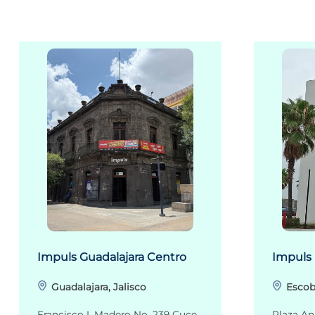
Impuls Guadalajara Centro
Impuls
Guadalajara, Jalisco
Escob
Francisco I. Madero No. 239 Cuce
Plaza An