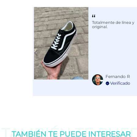
Calce
NORMAL
Color
BEIGE
Totalmente de línea y
original.
Fernando R
TAMBIÉN TE PUE
TAMBIÉN TE PUEDE
INTERESAR