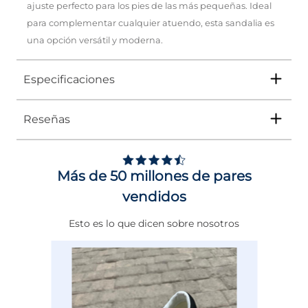
ajuste perfecto para los pies de las más pequeñas. Ideal
para complementar cualquier atuendo, esta sandalia es
una opción versátil y moderna.
Especificaciones
Reseñas
Tipo
SANDALIA
Ocasión
Casual
Más de 50 millones de pares
Género
Niña
vendidos
Altura Tacón
ENTRE 3 Y 4 CMS
Esto es lo que dicen sobre nosotros
Calce
NORMAL
Color
CAFE