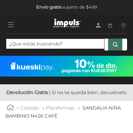
Envío gratis
a partir de $499
¿Que estás buscando?
TÉRMINOS MÁS BUSCADOS
1
.
tenis mujer
2
.
sandalias mujer
3
.
tenis hombre
Devolución Gratis
| Si no te queda bien, devuélvelo.
4
.
botas mujer
Calzado
Plataformas
SANDALIA NIÑA
5
.
tenis
BAMBINO N426 CAFÉ