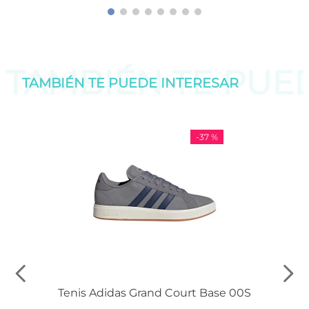
TAMBIÉN TE PU
TAMBIÉN TE PUEDE
INTERESAR
-
37 %
Tenis Adidas Grand Court Base 00S