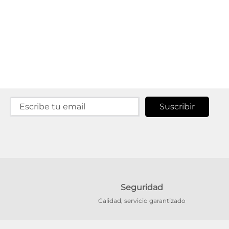
2
9
2
9
.
5
3
0
Suscribir
Seguridad
Calidad, servicio garantizado