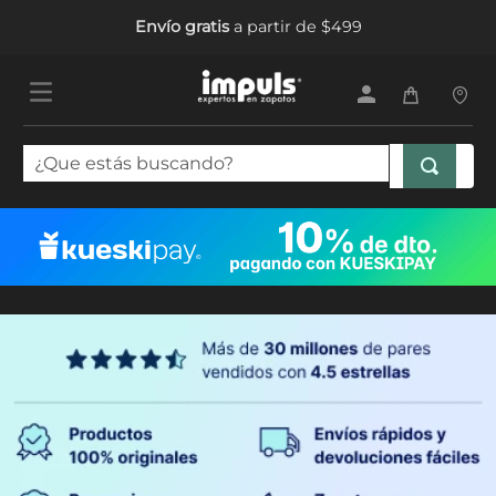
Envío gratis
a partir de $499
¿Que estás buscando?
TÉRMINOS MÁS BUSCADOS
1
.
tenis mujer
2
.
sandalias mujer
3
.
tenis hombre
4
.
botas mujer
5
.
tenis