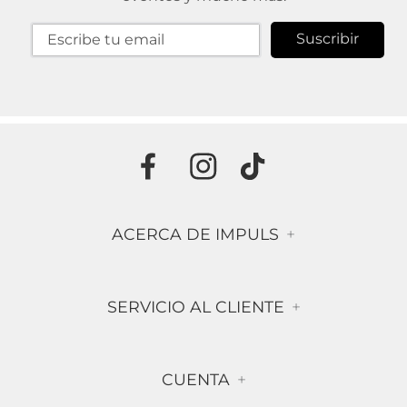
Suscribir
ACERCA DE IMPULS
+
Historia
SERVICIO AL CLIENTE
+
Misión & Visión
Términos & Condiciones
Contáctanos
CUENTA
+