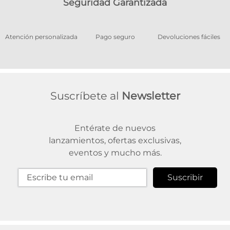
Seguridad Garantizada
os
Atención personalizada
Pago seguro
Devoluciones fáciles
Suscríbete al
Newsletter
Entérate de nuevos
lanzamientos, ofertas exclusivas,
eventos y mucho más.
Suscribir