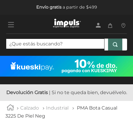
Envío gratis
a partir de $499
¿Que estás buscando?
TÉRMINOS MÁS BUSCADOS
1
.
tenis mujer
2
.
sandalias mujer
3
.
tenis hombre
Devolución Gratis
| Si no te queda bien, devuélvelo.
4
.
botas mujer
Calzado
Industrial
PMA Bota Casual
5
.
tenis
3225 De Piel Neg