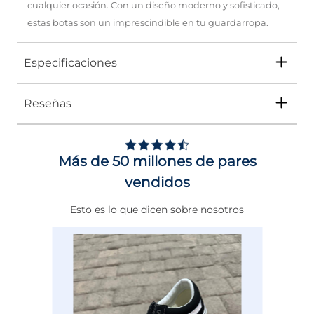
cualquier ocasión. Con un diseño moderno y sofisticado,
estas botas son un imprescindible en tu guardarropa.
Especificaciones
Reseñas
Tipo
BOTA
5
Ocasión
Casual
/
5
Opinión verificada
Más de 50 millones de pares
Género
Hombre
Excelente calidad y muy
vendidos
cómodos.
Altura Tacón
DE 0 A 4 cms
Opinión del
7/5/2026
, tras 
Basado en
1
opiniones
Esto es lo que dicen sobre nosotros
Calce
NORMAL
experiencia del
27/4/2026
po
sometidas a control
Daniel arturo L.
Ver todas las reseñas de este sitio
Color
NEGRO
Útil
(0)
Informe
5
estrellas
1
Especificaciones
CASCO DE POLIAMIDA
4
estrellas
0
3
estrellas
0
1
2
estrellas
0