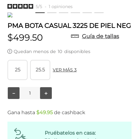
5
/
5
-
1
opiniones
PMA BOTA CASUAL 3225 DE PIEL NEG
$
499
.
50
Guía de tallas
Quedan menos de
10
disponibles
25
25.5
VER MÁS 3
－
＋
Gana hasta
$
49
.
95
de cashback
Pruébatelos en casa: