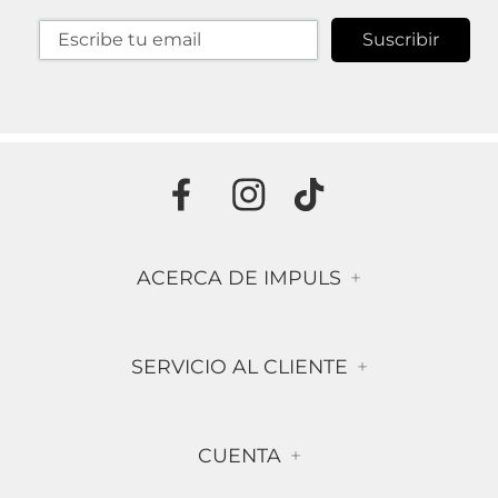
Suscribir
ACERCA DE IMPULS
+
Historia
SERVICIO AL CLIENTE
+
Misión & Visión
Términos & Condiciones
Contáctanos
CUENTA
+
Preguntas frecuentes