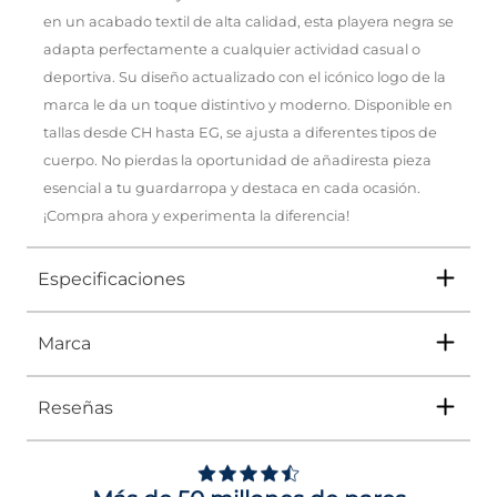
en un acabado textil de alta calidad, esta playera negra se
adapta perfectamente a cualquier actividad casual o
deportiva. Su diseño actualizado con el icónico logo de la
marca le da un toque distintivo y moderno. Disponible en
tallas desde CH hasta EG, se ajusta a diferentes tipos de
cuerpo. No pierdas la oportunidad de añadiresta pieza
esencial a tu guardarropa y destaca en cada ocasión.
¡Compra ahora y experimenta la diferencia!
Especificaciones
Marca
Tipo
PLAYERA
Ocasión
DEPORTIVO
Reseñas
Género
Hombre
En
Impuls
encuentras lo mejor de
Under
Armour
desde
ropa de entrenamiento, tenis
para correr
y
accesorios deportivos
, hasta
Altura Tacón
NO APLICA
prendas diseñadas para ayudarte a dar tu