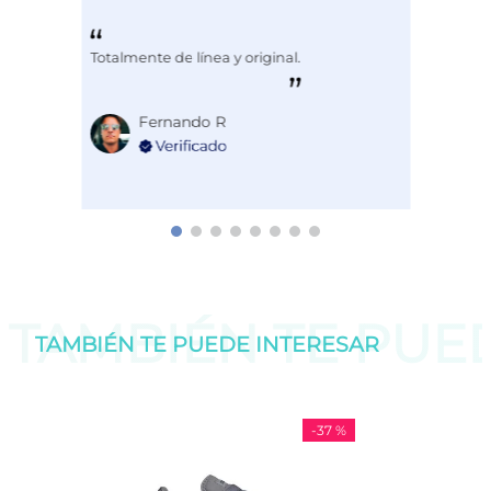
Totalmente de línea y original.
Fernando R
TAMBIÉN TE PU
TAMBIÉN TE PUEDE
INTERESAR
-
37 %