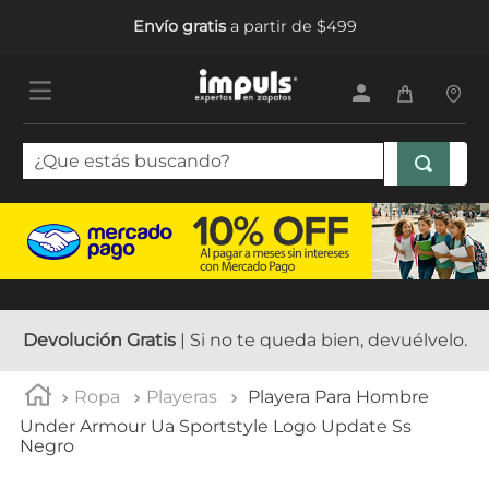
Envío gratis
a partir de $499
¿Que estás buscando?
TÉRMINOS MÁS BUSCADOS
1
.
sandalias mujer
2
.
tenis mujer
3
.
tenis hombre
Devolución Gratis
| Si no te queda bien, devuélvelo.
4
.
botas mujer
Ropa
Playeras
Playera Para Hombre
5
.
tenis
Under Armour Ua Sportstyle Logo Update Ss
Negro