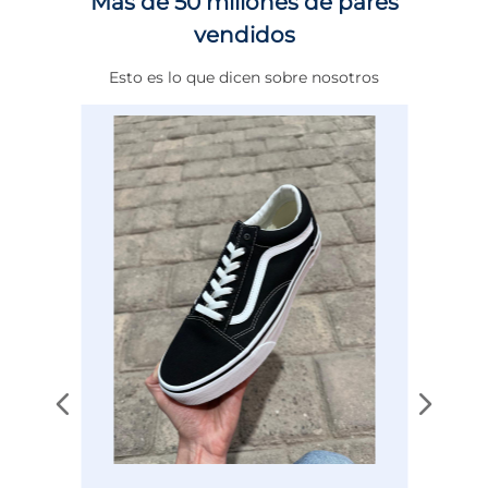
Más de 50 millones de pares
máximo en cada entrenamiento.
Calce
NORMAL
vendidos
Color
NEGRO
Esto es lo que dicen sobre nosotros
Disciplina
ENTRENAMIENTO