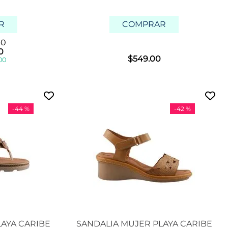
R
COMPRAR
00
0
$
549
.
00
00
-
44 %
-
42 %
LAYA CARIBE
SANDALIA MUJER PLAYA CARIBE