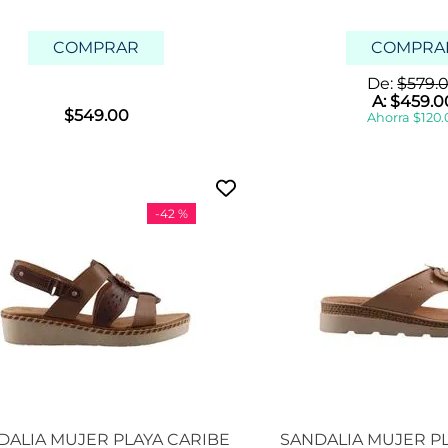
COMPRAR
COMPRA
De:
$
579
.
A:
$
459
.
0
$
549
.
00
Ahorra
$
120
.
-
42 %
DALIA MUJER PLAYA CARIBE
SANDALIA MUJER P