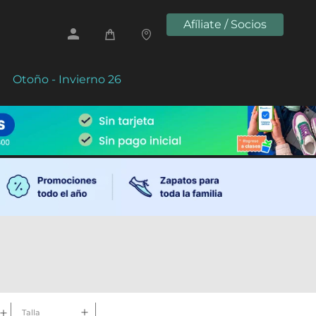
Afíliate / Socios
Otoño - Invierno 26
Talla