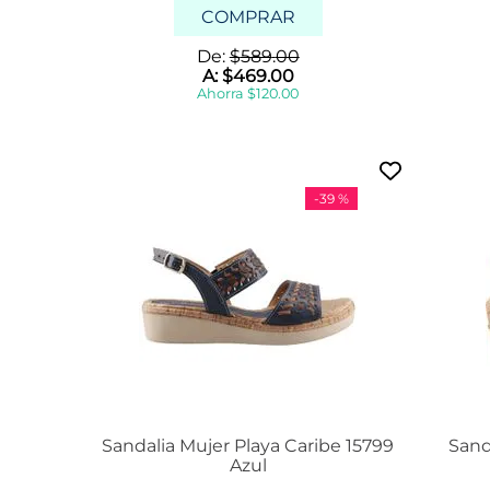
COMPRAR
De:
$
589
.
00
A:
$
469
.
00
Ahorra
$
120
.
00
-
39 %
Sandalia Mujer Playa Caribe 15799
Sand
Azul