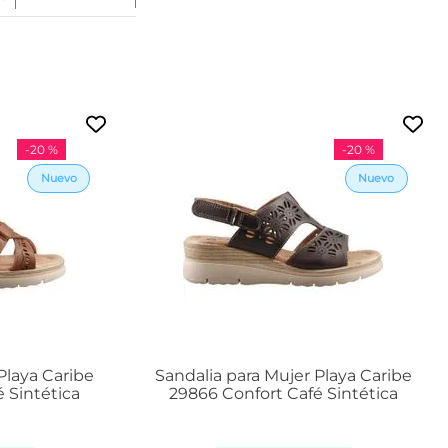
2
2
2
3
2
4
-
20 %
-
20 %
2
5
2
6
2
7
Playa Caribe
Sandalia para Mujer Playa Caribe
 Sintética
29866 Confort Café Sintética