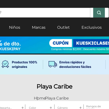
Niños
Marcas
Outlet
Exclusivos
Playa Caribe
Playa Caribe
Rangos de
Departamento
Color
Género