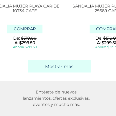
DALIA MUJER PLAYA CARIBE
SANDALIA MUJER P
10734 CAFÉ
25689 CA
COMPRAR
COMPRA
De:
$
519
.
00
De:
$
519
.
0
A:
$
299
.
50
A:
$
299
.
5
Ahorra
$
219
.
50
Ahorra
$
219
.
Mostrar más
Entérate de nuevos
lanzamientos, ofertas exclusivas,
eventos y mucho más.