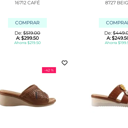
16712 CAFÉ
8727 BEI
COMPRAR
COMPRA
De:
$
519
.
00
De:
$
449
.
A:
$
299
.
50
A:
$
249
.
5
Ahorra
$
219
.
50
Ahorra
$
199
.
-
42 %