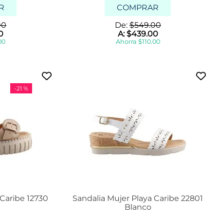
R
COMPRAR
00
De:
$
549
.
00
0
A:
$
439
.
00
00
Ahorra
$
110
.
00
-
21 %
 Caribe 12730
Sandalia Mujer Playa Caribe 22801
Blanco