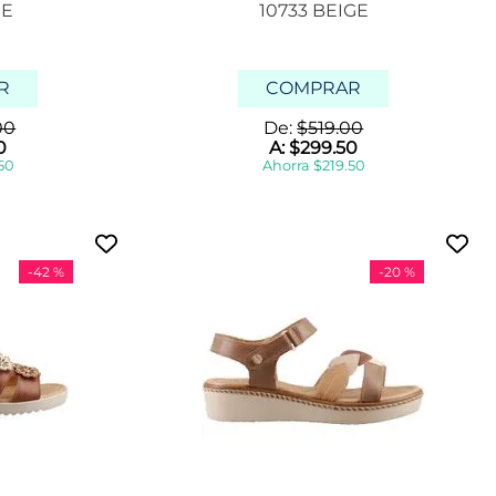
GE
10733 BEIGE
R
COMPRAR
00
De:
$
519
.
00
0
A:
$
299
.
50
50
Ahorra
$
219
.
50
-
42 %
-
20 %