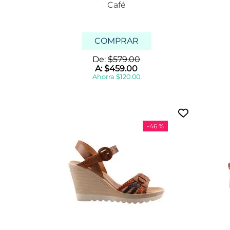
Café
COMPRAR
De:
$
579
.
00
A:
$
459
.
00
Ahorra
$
120
.
00
-
46 %