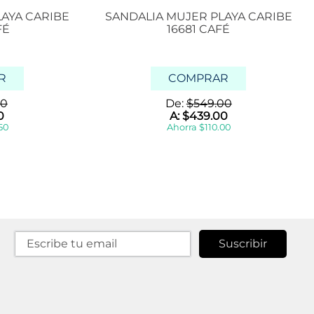
LAYA CARIBE
SANDALIA MUJER PLAYA CARIBE
FÉ
16681 CAFÉ
R
COMPRAR
0
De:
$
549
.
00
0
A:
$
439
.
00
50
Ahorra
$
110
.
00
Suscribir