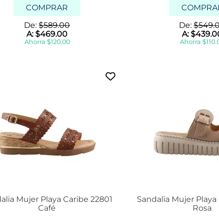
a
COMPRAR
COMPRA
De:
$
589
.
00
De:
$
549
.
A:
$
469
.
00
A:
$
439
.
0
Ahorra
$
120
.
00
Ahorra
$
110
.
alia Mujer Playa Caribe 22801
Sandalia Mujer Playa
Café
Rosa