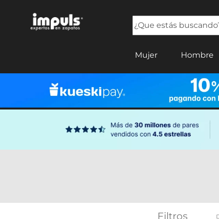
¿Que estás buscando?
TÉRMINOS MÁS BUSCADOS
Mujer
Hombre
1
.
tenis mujer
2
.
sandalias mujer
3
.
tenis hombre
4
.
botas mujer
5
.
tenis
Filtros