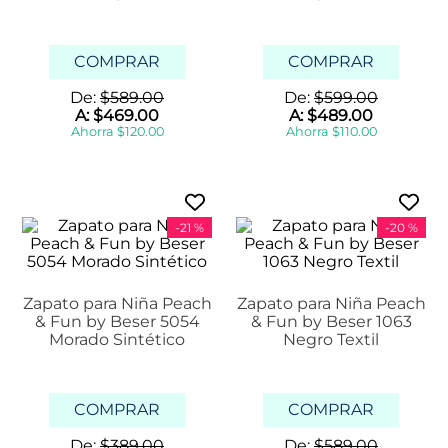
COMPRAR
COMPRAR
De:
$
589
.
00
De:
$
599
.
00
A:
$
469
.
00
A:
$
489
.
00
Ahorra
$
120
.
00
Ahorra
$
110
.
00
-
21 %
-
20 %
Zapato para Niña Peach
Zapato para Niña Peach
& Fun by Beser 5054
& Fun by Beser 1063
Morado Sintético
Negro Textil
COMPRAR
COMPRAR
De:
$
389
.
00
De:
$
589
.
00