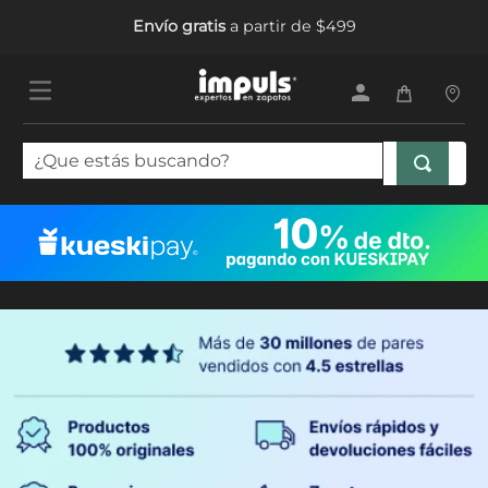
Envío gratis
a partir de $499
¿Que estás buscando?
TÉRMINOS MÁS BUSCADOS
1
.
tenis mujer
2
.
sandalias mujer
3
.
tenis hombre
4
.
botas mujer
5
.
tenis