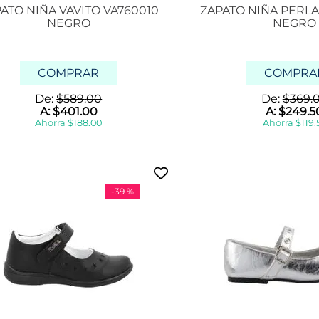
ATO NIÑA VAVITO VA760010
d
ZAPATO NIÑA PERLA
e
NEGRO
NEGRO
p
o
r
t
COMPRAR
COMPRA
i
v
De:
$
589
.
00
De:
$
369
.
o
A:
$
401
.
00
A:
$
249
.
5
s
Ahorra
$
188
.
00
Ahorra
$
119
.
-
39 %