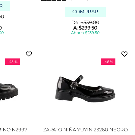
1
R
8
COMPRAR
.
00
5
De:
$
539
.
00
1
0
A:
$
299
.
50
9
00
Ahorra
$
239
.
50
1
9
.
5
-
45 %
-
46 %
Mostrar
6 más
BINO N2997
ZAPATO NIÑA YUYIN 23260 NEGRO