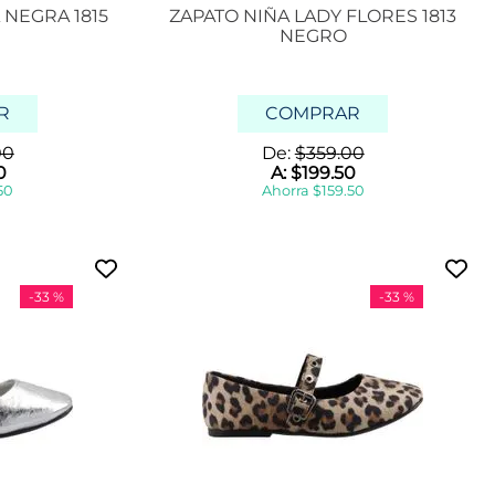
 NEGRA 1815
ZAPATO NIÑA LADY FLORES 1813
NEGRO
R
COMPRAR
00
De:
$
359
.
00
0
A:
$
199
.
50
50
Ahorra
$
159
.
50
-
33 %
-
33 %