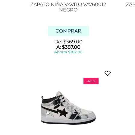
ZAPATO NIÑA VAVITO VA760012
c
ZAP
h
NEGRO
o
o
l
s
COMPRAR
h
o
De:
$
569
.
00
e
A:
$
387
.
00
s
Ahorra
$
182
.
00
t
r
o
p
i
-
40 %
c
a
n
a
p
e
r
l
a
n