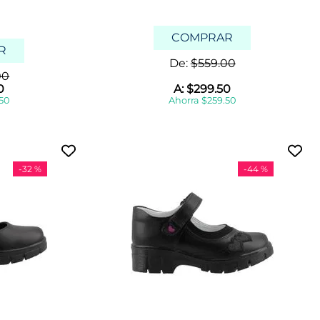
COMPRAR
R
De:
$
559
.
00
00
0
A:
$
299
.
50
50
Ahorra
$
259
.
50
-
32 %
-
44 %