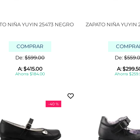
TO NIÑA YUYIN 25473 NEGRO
ZAPATO NIÑA YUYIN 
COMPRAR
COMPRA
De:
$
599
.
00
De:
$
559
.
A:
$
415
.
00
A:
$
299
.
5
Ahorra
$
184
.
00
Ahorra
$
259
.
-
40 %