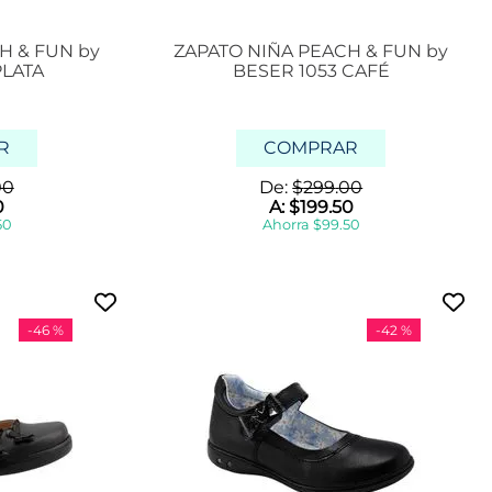
H & FUN by
ZAPATO NIÑA PEACH & FUN by
PLATA
BESER 1053 CAFÉ
R
COMPRAR
00
De:
$
299
.
00
0
A:
$
199
.
50
50
Ahorra
$
99
.
50
-
46 %
-
42 %