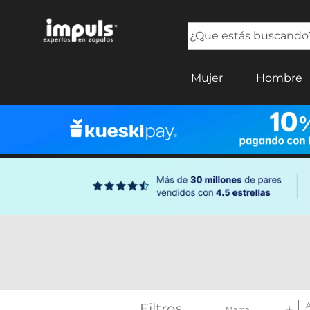
¿Que estás buscando?
TÉRMINOS MÁS BUSCADOS
Mujer
Hombre
1
.
tenis mujer
2
.
sandalias mujer
3
.
tenis hombre
4
.
botas mujer
5
.
tenis
Filtros
A
Marca