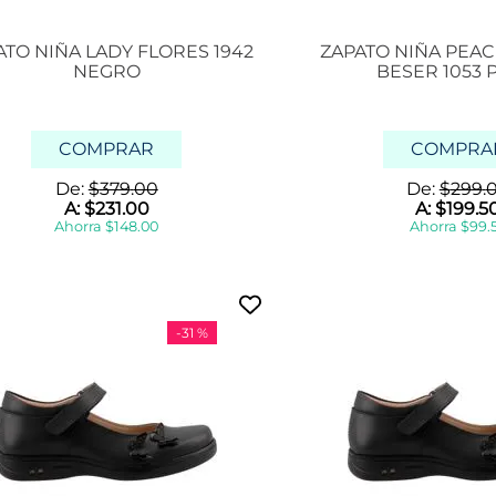
ATO NIÑA LADY FLORES 1942
ZAPATO NIÑA PEAC
NEGRO
BESER 1053 
COMPRAR
COMPRA
De:
$
379
.
00
De:
$
299
.
A:
$
231
.
00
A:
$
199
.
5
Ahorra
$
148
.
00
Ahorra
$
99
.
-
31 %