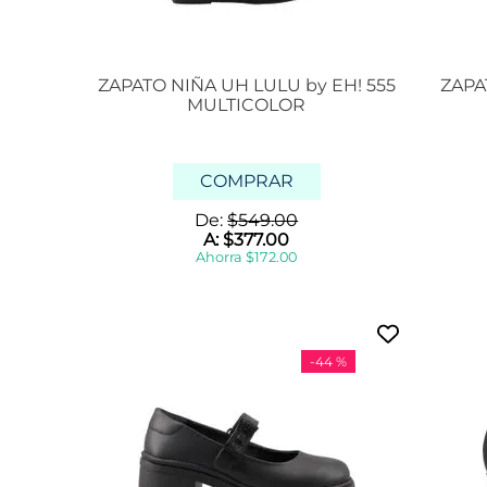
ZAPATO NIÑA UH LULU by EH! 555
ZAPA
MULTICOLOR
COMPRAR
De:
$
549
.
00
A:
$
377
.
00
Ahorra
$
172
.
00
-
44 %