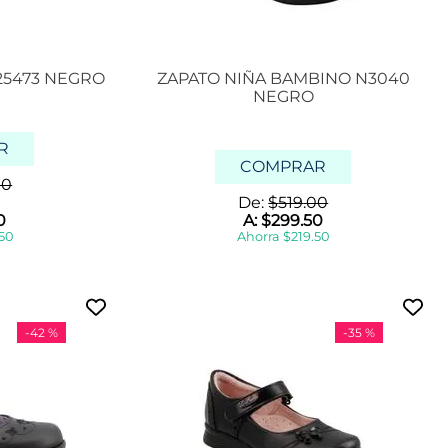
25473 NEGRO
ZAPATO NIÑA BAMBINO N3040
NEGRO
R
COMPRAR
00
De:
$
519
.
00
0
A:
$
299
.
50
50
Ahorra
$
219
.
50
-
42 %
-
35 %