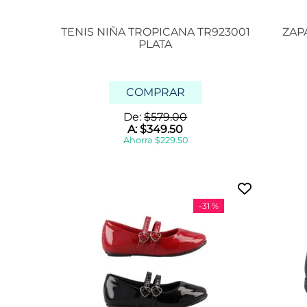
e
g
r
TENIS NIÑA TROPICANA TR923001
ZAP
a
PLATA
COMPRAR
De:
$
579
.
00
A:
$
349
.
50
Ahorra
$
229
.
50
-
31 %