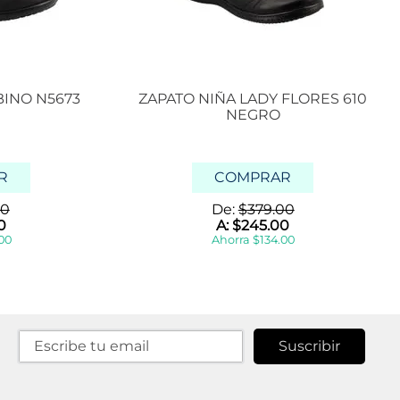
BINO N5673
ZAPATO NIÑA LADY FLORES 610
NEGRO
R
COMPRAR
0
De:
$
379
.
00
0
A:
$
245
.
00
00
Ahorra
$
134
.
00
Suscribir