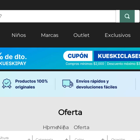
Niños
Marcas
Outlet
Exclusivos
Oferta
Niña
Oferta
ltura
Categoría
Color
Ocasión