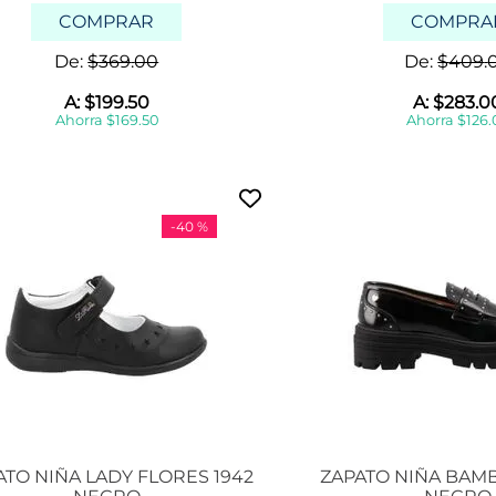
n
COMPRAR
COMPRA
e
a
De:
$
369
.
00
De:
$
409
.
k
e
A:
$
199
.
50
A:
$
283
.
0
r
Ahorra
$
169
.
50
Ahorra
$
126
.
s
s
a
n
d
-
40 %
a
l
i
a
s
b
o
t
a
s
y
b
o
ATO NIÑA LADY FLORES 1942
ZAPATO NIÑA BAM
t