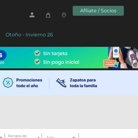
Afíliate / Socios
Otoño - Invierno 26
Rangos de
Talla