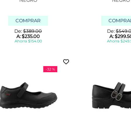
NEGRO
NEGRO
i
n
e
s
COMPRAR
COMPRA
z
a
De:
$
389
.
00
De:
$
549
.
p
A:
$
235
.
00
A:
$
299
.
5
a
Ahorra
$
154
.
00
Ahorra
$
249
.
t
i
l
l
a
s
-
32 %
p
l
a
t
a
f
o
r
m
a
s