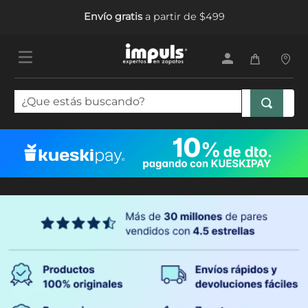
Envío gratis
a partir de $499
¿Que estás buscando?
TÉRMINOS MÁS BUSCADOS
1
.
tenis mujer
2
.
sandalias mujer
3
.
tenis hombre
4
.
botas mujer
5
.
tenis niña