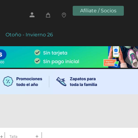
Afíliate / Socios
Otoño - Invierno 26
Talla