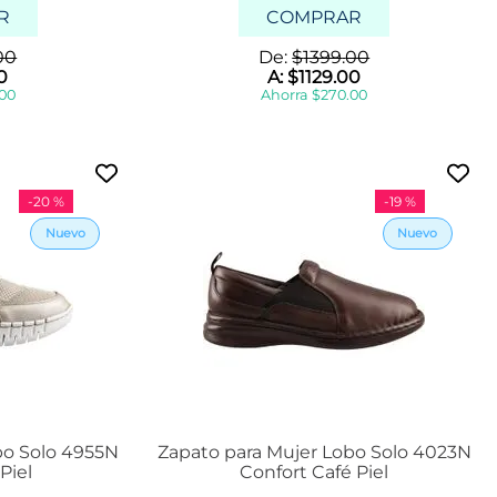
2
R
COMPRAR
5
.
00
De:
$
1399
.
00
5
0
A:
$
1129
.
00
2
00
Ahorra
$
270
.
00
6
2
6
.
5
-
20 %
-
19 %
Mostrar
7 más
bo Solo 4955N
Zapato para Mujer Lobo Solo 4023N
Piel
Confort Café Piel