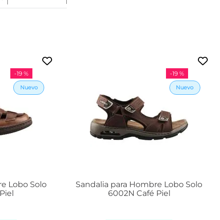
2
2
2
2
.
5
-
19 %
-
19 %
2
3
2
3
.
5
2
4
2
4
.
re Lobo Solo
Sandalia para Hombre Lobo Solo
5
Piel
6002N Café Piel
2
5