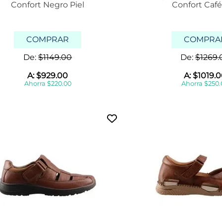
Confort Negro Piel
Confort Café
COMPRAR
COMPRA
De:
$
1149
.
00
De:
$
1269
.
A:
$
929
.
00
A:
$
1019
.
0
Ahorra
$
220
.
00
Ahorra
$
250
.