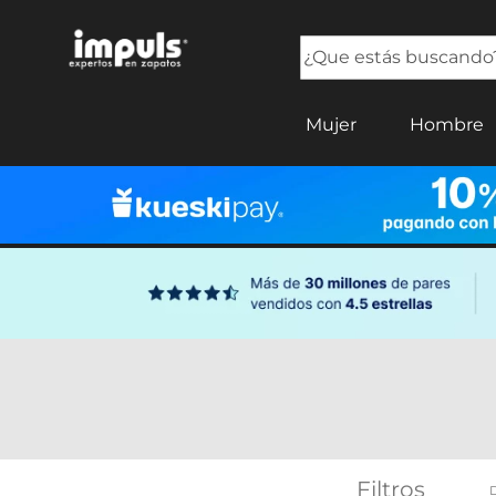
¿Que estás buscando?
TÉRMINOS MÁS BUSCADOS
Mujer
Hombre
1
.
tenis mujer
2
.
sandalias mujer
3
.
tenis hombre
4
.
botas mujer
5
.
tenis
Filtros