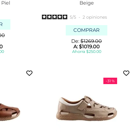
 Piel
Beige
5
/
5
-
2
opiniones
R
COMPRAR
00
De:
$
1269
.
00
0
A:
$
1019
.
00
00
Ahorra
$
250
.
00
-
31 %