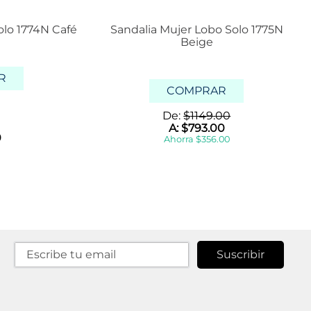
olo 1774N Café
Sandalia Mujer Lobo Solo 1775N
Beige
R
COMPRAR
De:
$
1149
.
00
A:
$
793
.
00
0
Ahorra
$
356
.
00
Suscribir