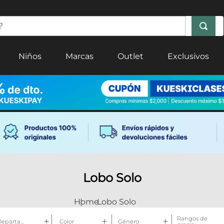
Niños
Marcas
Outlet
Exclusivos
Lobo Solo
Lobo Solo
Rangos de
Departamento
Color
Género