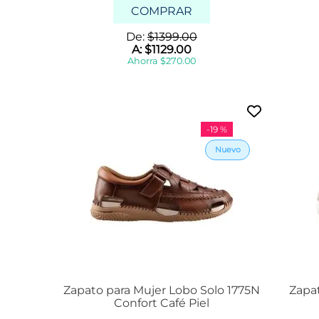
COMPRAR
De:
$
1399
.
00
A:
$
1129
.
00
Ahorra
$
270
.
00
-
19 %
Zapato para Mujer Lobo Solo 1775N
Zapa
Confort Café Piel