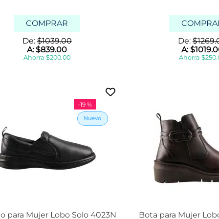
COMPRAR
COMPRA
De:
$
1039
.
00
De:
$
1269
.
A:
$
839
.
00
A:
$
1019
.
0
Ahorra
$
200
.
00
Ahorra
$
250
.
-
19 %
o para Mujer Lobo Solo 4023N
Bota para Mujer Lob