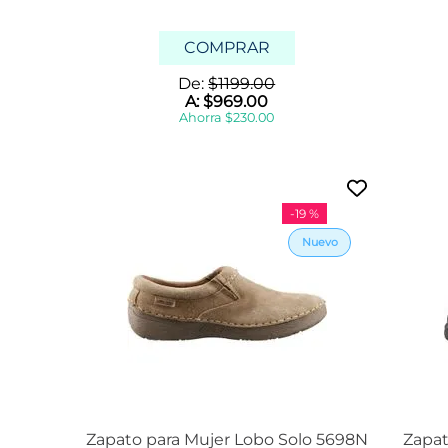
COMPRAR
De:
$
1199
.
00
A:
$
969
.
00
Ahorra
$
230
.
00
-
19 %
Zapato para Mujer Lobo Solo 5698N
Zapat