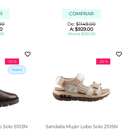
R
COMPRAR
00
De:
$
1149
.
00
0
A:
$
929
.
00
00
Ahorra
$
220
.
00
-
20 %
-
20 %
o Solo 5103N
Sandalia Mujer Lobo Solo 2105N