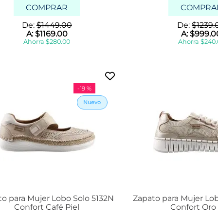
COMPRAR
COMPRA
De:
$
1449
.
00
De:
$
1239
.
A:
$
1169
.
00
A:
$
999
.
0
Ahorra
$
280
.
00
Ahorra
$
240
.
-
19 %
to para Mujer Lobo Solo 5132N
Zapato para Mujer Lo
Confort Café Piel
Confort Oro 