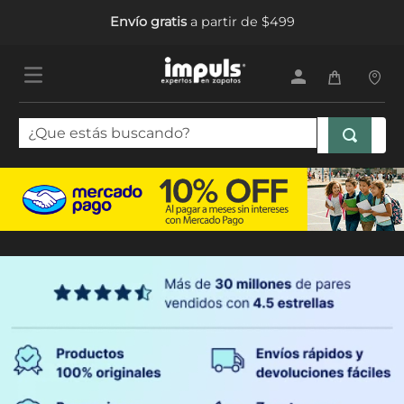
Envío gratis
a partir de $499
¿Que estás buscando?
TÉRMINOS MÁS BUSCADOS
1
.
sandalias mujer
2
.
tenis mujer
3
.
tenis hombre
4
.
botas mujer
5
.
tenis