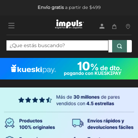
Envío gratis
a partir de $499
¿Que estás buscando?
TÉRMINOS MÁS BUSCADOS
1
.
sandalias mujer
2
.
tenis mujer
3
.
tenis hombre
4
.
botas mujer
5
.
tenis