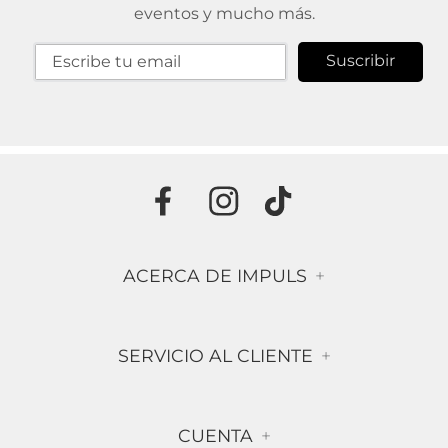
eventos y mucho más.
Suscribir
ACERCA DE IMPULS
+
Historia
SERVICIO AL CLIENTE
+
Misión & Visión
Términos & Condiciones
Contáctanos
CUENTA
+