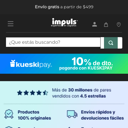
Envío gratis
a partir de $499
¿Que estás buscando?
TÉRMINOS MÁS BUSCADOS
1
.
tenis mujer
2
.
sandalias mujer
3
.
tenis hombre
4
.
botas mujer
5
.
tenis